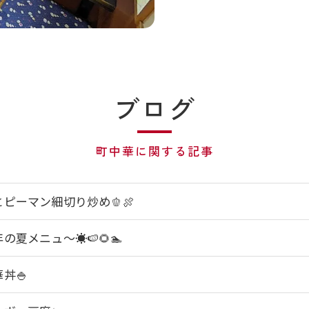
ブログ
町中華に関する記事
ピーマン細切り炒め🫑🍖⁡
の夏メニュ～☀️🍉🌻🏊⁡
丼🍚