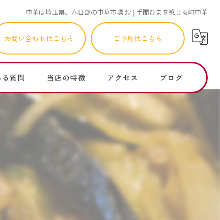
中華は埼玉県、春日部の中華市場 炒 | 手間ひまを感じる町中華
お問い合わせはこちら
ご予約はこちら
ある質問
当店の特徴
アクセス
ブログ
町中華
コラム
ランチ
個人店
子連れ
レバニラ