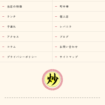
当店の特徴
町中華
ランチ
個人店
子連れ
レバニラ
アクセス
ブログ
コラム
お問い合わせ
プライバシーポリシー
サイトマップ