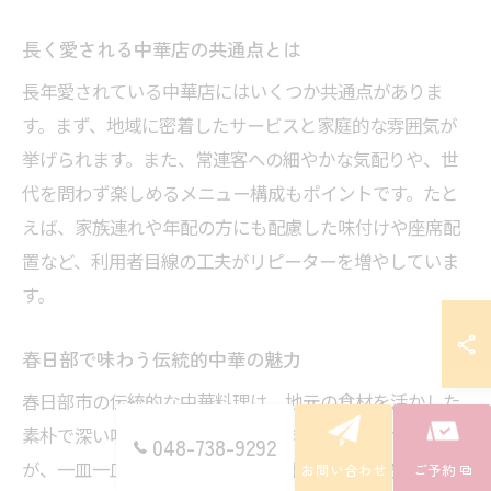
長く愛される中華店の共通点とは
長年愛されている中華店にはいくつか共通点がありま
す。まず、地域に密着したサービスと家庭的な雰囲気が
挙げられます。また、常連客への細やかな気配りや、世
代を問わず楽しめるメニュー構成もポイントです。たと
えば、家族連れや年配の方にも配慮した味付けや座席配
置など、利用者目線の工夫がリピーターを増やしていま
す。
春日部で味わう伝統的中華の魅力
春日部市の伝統的な中華料理は、地元の食材を活かした
素朴で深い味わいが特徴です。長年の経験を持つ店主
048-738-9292
が、一皿一皿に手間を惜しまず仕上げるため、安心して
お問い合わせ
ご予約