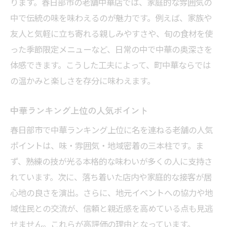
ります。春日部市の老舗中華店では、家庭的な雰囲気の
春日部中華の個室で家族団らんを満喫
中で伝統の味を味わえるのが魅力です。例えば、家族や
個室中華のくつろぎ空間の魅力とは
友人と気軽に立ち寄れる親しみやすさや、旬の食材を使
家族連れに嬉しい中華個室の選び方
った季節限定メニューなど、日常の中で中華の奥深さを
春日部で中華個室が支持される理由
体感できます。こうした工夫によって、町中華ならでは
の温かみと楽しさを存分に味わえます。
プライベート感を楽しむ中華のコツ
春日部中華個室で記念日を祝う方法
中華ランキング上位の人気ポイント
春日部の中華で味わう食べ放題の贅沢
春日部市で中華ランキング上位に名を連ねる老舗の人気
春日部中華食べ放題で満腹体験を
ポイントは、味・雰囲気・地域密着の三本柱です。ま
人気中華の食べ放題ならではの魅力
ず、熟練の技が光る本格的な味わいが多くの人に支持さ
春日部でおすすめの中華食べ放題
れています。次に、落ち着いた店内や家庭的な接客が居
中華食べ放題の楽しみ方と注意点
心地の良さを演出。さらに、地元イベントへの協力や地
家族で楽しめる春日部中華食べ放題
域住民との交流が、信頼と親近感を高めている点も見逃
せません。これらが高評価の理由となっています。
中華の多彩な料理を食べ放題で堪能