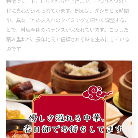
特徴です。下ごしらえから仕上げまで、一つひとつの工
程に真心が込められています。例えば、ダシをとる時間
や、具材ごとの火入れのタイミングを細かく調整するこ
とで、料理全体のバランスが保たれています。こうした
積み重ねが、長年地元で信頼される味を生み出している
のです。
素材選びへのこだわりと中華の味
老舗中華が重視するのは、素材選びへの徹底したこだわ
りです。地元の新鮮な食材を厳選し、旬の味わいを活か
したメニュー作りを行っています。例えば、地元産の野
菜や卵を積極的に使用し、素材本来の旨味を最大限に引
き出しています。この姿勢が、春日部中華ならではの豊
かな味わいと、健康的な食事の提供につながっていま
す。