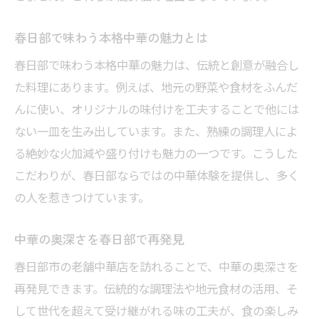
昔ながらの中華が春日部で愛される理由
春日部で味わう本格中華の魅力とは
春日部中華料理の懐かしさと安心感
春日部で味わう本格中華の魅力は、伝統と創意が融合し
昔ながらの中華が支持される秘密
た料理にあります。例えば、地元の野菜や食材をふんだ
長く愛される中華店の共通点とは
んに使い、オリジナルの味付けを工夫することで他には
春日部で味わう伝統的中華の魅力
ない一皿を生み出しています。また、熟練の調理人によ
中華の味と店主の温もりに触れる瞬間
る絶妙な火加減や盛り付けも魅力の一つです。こうした
地元で根強い人気を誇る中華の理由
こだわりが、春日部ならではの中華体験を提供し、多く
高級感漂う春日部中華の新しい楽しみ方
の人を惹きつけています。
春日部高級中華の洗練された味わい
中華の奥深さを春日部で再発見
特別な日に選びたい春日部の中華
春日部市の老舗中華店を訪れることで、中華の奥深さを
高級中華で味わう至福のひととき
再発見できます。伝統的な調理法や地元食材の活用、そ
春日部中華の新たな楽しみ方提案
して世代を超えて受け継がれる味の工夫が、食の楽しみ