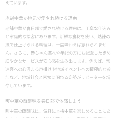
えています。
春日部中華ならではの下ごしらえ
中華チャーハンの美味しさの秘密
老舗中華が地元で愛され続ける理由
手間ひまかけた春日部中華の特徴
老舗中華が春日部で愛され続ける理由は、丁寧な仕込み
素材選びへのこだわりと中華の味
と家庭的な接客にあります。新鮮な食材を使い、熟練の
春日部中華に息づく伝統の技法
技で仕上げられる料理は、一度味わえば忘れられませ
中華ランチを春日部で満喫する方法
ん。さらに、赤ちゃん連れや年配の方にも配慮したきめ
春日部中華ランチのおすすめポイント
細やかなサービスが安心感を生み出します。例えば、常
ボリューム満点な中華ランチを堪能
連客への心温まる声掛けや地域イベントへの積極的な参
加など、地域社会と密接に関わる姿勢がリピーターを増
春日部で人気の中華ランチスタイル
やしています。
コスパ抜群の中華ランチ選びのコツ
中華ランチで春日部の魅力を味わう
町中華の醍醐味を春日部で体感しよう
ランチタイム限定中華の楽しみ方
町中華の醍醐味は、気軽に本格中華を楽しめることにあ
家族連れにも人気な中華個室の楽しみ