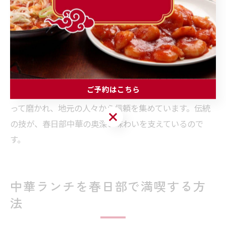
春日部中華に息づく伝統の技法
春日部の中華料理店には、世代を超えて受け継がれてき
た伝統の技法が息づいています。例えば、昔ながらの調
味料の配合や火加減の調整など、細部にまでこだわる姿
ご予約はこちら
勢が特徴です。これらの技法は、長年の経験と研究によ
って磨かれ、地元の人々から信頼を集めています。伝統
ご予約はこちら
の技が、春日部中華の奥深い味わいを支えているので
す。
中華ランチを春日部で満喫する方
法