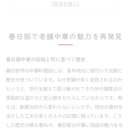
町中華の醍醐味を春日部で体感しよう
中華ランキング上位の人気ポイント
春日部で味わう本格中華の魅力とは
中華の奥深さを春日部で再発見
春日部で老舗中華の魅力を再発見
地元に根ざす中華の味わい方とは
春日部中華料理で地元愛を感じる瞬間
春日部中華の伝統と町に息づく歴史
中華を通して地域交流が深まる理由
春日部市の中華料理店には、長年地元に根付いた伝統と
春日部の町中華で広がる味の世界
歴史が息づいています。なぜ老舗が多く支持されるのか
常連が語る中華の楽しみ方のコツ
というと、世代を超えて受け継がれてきた味や調理法が
中華ランチで味わう地元の温かみ
家庭的な温かさと安心感をもたらしているからです。例
春日部中華が日常に溶け込む秘訣
えば、創業当初から変わらないレシピや、地元の食材を
丁寧な仕込みが光る春日部中華の秘密
活かした工夫が多くの人々の記憶に残っています。こう
した歴史の積み重ねが、春日部の中華に独自の魅力を与
老舗中華の味を支える仕込みの技