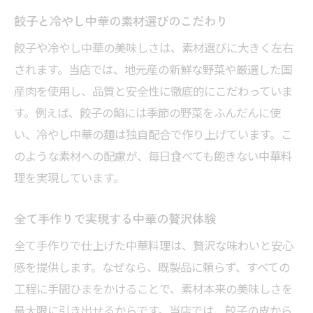
ボリューム満点の中華餃子で満足度アップ
餃子と冷やし中華の素材選びのこだわり
冷やし中華と一緒に楽しむ中華餃子の魅力
餃子や冷やし中華の美味しさは、素材選びに大きく左右
春日部で選びたい手作り中華の理由
されます。当店では、地元産の新鮮な野菜や厳選した国
自信作の中華餃子で味わう満足感
産肉を使用し、品質と安全性に徹底的にこだわっていま
中華餃子の手作りに込めた当店の想い
す。例えば、餃子の餡には季節の野菜をふんだんに使
一口で広がる中華餃子の贅沢な味わい
い、冷やし中華の麺は独自配合で作り上げています。こ
冷やし中華との相性が抜群な中華餃子
のような素材への配慮が、毎日食べても飽きない中華料
手作り中華で叶うコスパ抜群の満足感
理を実現しています。
当店おすすめ中華餃子の特徴を紹介
全て手作りで実現する中華の贅沢体験
春日部で広がる中華餃子の新たな魅力
全て手作りで仕上げた中華料理は、贅沢な味わいと安心
全て手作りの冷やし中華が人気の理由
感を提供します。なぜなら、既製品に頼らず、すべての
中華の伝統が息づく冷やし中華の魅力
工程に手間ひまをかけることで、素材本来の美味しさを
手作り冷やし中華の丁寧な工程を解説
最大限に引き出せるからです。当店では、餃子の皮から