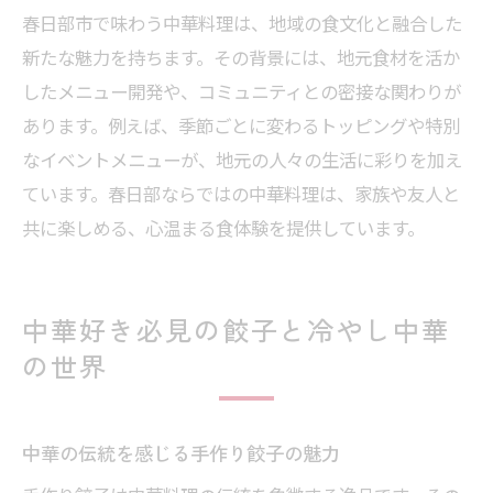
手作りの中華料理が生み出す至福の時間
春日部市で味わう中華料理は、地域の食文化と融合した
新たな魅力を持ちます。その背景には、地元食材を活か
春日部で味わう中華の新定番を紹介
したメニュー開発や、コミュニティとの密接な関わりが
餃子と冷やし中華で広がる幸せな食卓
あります。例えば、季節ごとに変わるトッピングや特別
当店おすすめ中華で特別なひとときを
なイベントメニューが、地元の人々の生活に彩りを加え
中華料理の奥深さを春日部で実感しよう
ています。春日部ならではの中華料理は、家族や友人と
共に楽しめる、心温まる食体験を提供しています。
中華好き必見の餃子と冷やし中華
の世界
中華の伝統を感じる手作り餃子の魅力