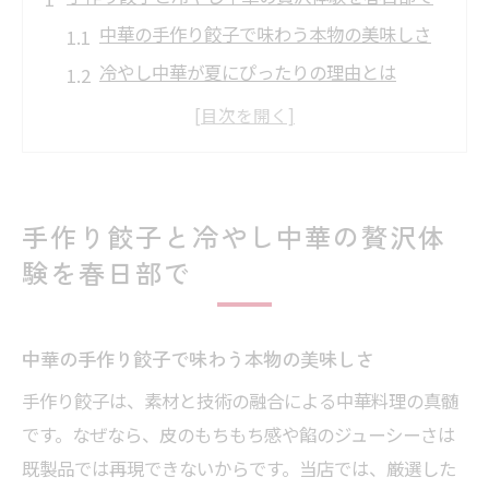
中華の手作り餃子で味わう本物の美味しさ
冷やし中華が夏にぴったりの理由とは
餃子と冷やし中華の素材選びのこだわり
全て手作りで実現する中華の贅沢体験
当店自慢の中華餃子をおすすめする理由
春日部で楽しむ中華料理の新たな魅力
手作り餃子と冷やし中華の贅沢体
中華好き必見の餃子と冷やし中華の世界
験を春日部で
中華の伝統を感じる手作り餃子の魅力
冷やし中華ならではの爽快な味わい
中華の手作り餃子で味わう本物の美味しさ
素材にこだわる中華の餃子作りとは
手作り餃子は、素材と技術の融合による中華料理の真髄
手作り中華が生み出す奥深い味の世界
です。なぜなら、皮のもちもち感や餡のジューシーさは
冷やし中華が中華好きに愛される理由
既製品では再現できないからです。当店では、厳選した