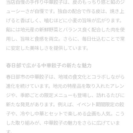
当店自慢の手作り中華餃子は、皮のもっちり感と餡のジ
ューシーさが自慢です。独自の配合で作る皮は、焼き上
げると香ばしく、噛むほどに小麦の旨味が広がります。
餡には地元産の新鮮野菜とバランス良く配合した肉を使
用し、旨味と食感を両立。さらに、毎日仕込むことで常
に安定した美味しさを提供しています。
春日部で広がる中華餃子の新たな魅力
春日部市の中華餃子は、地域の食文化とコラボしながら
進化を続けています。地元の特産品を取り入れたアレン
ジや、季節ごとの限定メニューも登場し、訪れるたびに
新たな発見があります。例えば、イベント期間限定の餃
子や、冷やし中華とセットで楽しめる企画も人気。こう
した取り組みが、中華餃子の魅力をさらに広げていま
す。