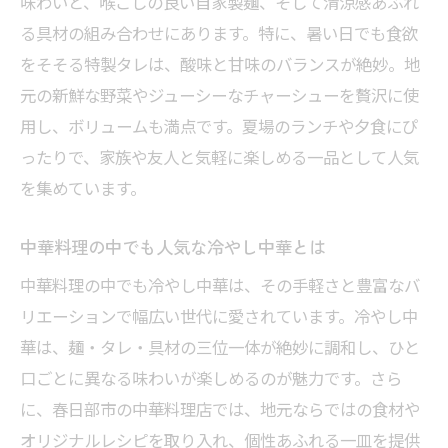
味わいと、喉ごしの良い自家製麺、そして清涼感あふれ
る具材の組み合わせにあります。特に、暑い日でも食欲
をそそる特製タレは、酸味と甘味のバランスが絶妙。地
元の新鮮な野菜やジューシーなチャーシューを贅沢に使
用し、ボリュームも満点です。夏場のランチや夕食にぴ
ったりで、家族や友人と気軽に楽しめる一品として人気
を集めています。
中華料理の中でも人気な冷やし中華とは
中華料理の中でも冷やし中華は、その手軽さと豊富なバ
リエーションで幅広い世代に愛されています。冷やし中
華は、麺・タレ・具材の三位一体が絶妙に調和し、ひと
口ごとに異なる味わいが楽しめるのが魅力です。さら
に、春日部市の中華料理店では、地元ならではの食材や
オリジナルレシピを取り入れ、個性あふれる一皿を提供