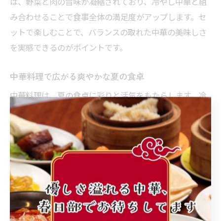
は、野菜と肉の旨味が凝縮されており、冷やし中華と組
み合わせることで食事全体の満足度がアップします。セ
ットで楽しむことで、バランスの取れた中華の美味しさ
を実感できるのがポイントです。
中華料理で広がる爽やかな夏の食卓
中華料理は、夏の食卓に彩りと活気をもたらします。冷
やし中華や餃子といったメニューは、家族や友人との食
事シーンを一層楽しくしてくれる存在です。例えば、み
んなでシェアしながら味わうことで、会話も弾み、食事
の時間そのものが特別な思い出になります。中華ならで
はの多彩な味付けと手作りの温かみが、夏の食卓を爽や
かに演出します。
冷やし中華のタレに隠された中華の工夫