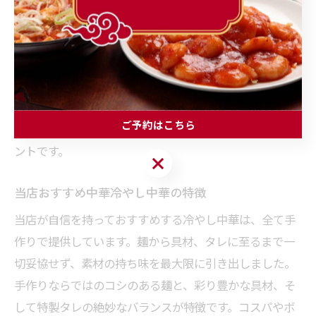
冷やし中華の美味しさを決めるのは、やはりタレの工夫
です。中華料理ならではの調味料や香辛料を絶妙にブレ
ンドし、さっぱりしながらも深いコクを持たせていま
す。当店では、酢やごま油、醤油などをバランスよく配
合し、手作りならではのまろやかな味わいを追求してい
ご予約はこちら
ます。タレの工夫が、冷やし中華を一層引き立てるポイ
ントです。
ご予約はこちら
当店おすすめ中華冷やし中華の特徴
当店が自信を持っておすすめする冷やし中華は、全て手
作りで提供しています。麺から具材、タレに至るまで一
切妥協せず、素材の持ち味を最大限に引き出しました。
手作りならではのコシのある麺と、彩り豊かな具材、そ
して特製タレの絶妙なバランスが特徴です。コスパやボ