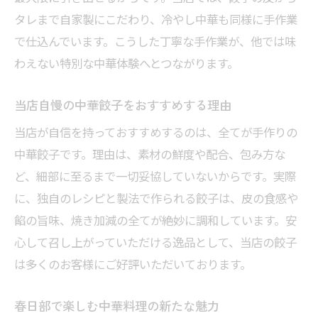
夏に食べたい中華冷やし中華の特徴
タレまで自家製にこだわり、冷やし中華も同様に手作業
中華料理の中でも人気な冷やし中華とは
で仕込んでいます。こうした丁寧な手作業が、他では味
具材にこだわる中華冷やし中華の美味しさ
わえない特別な中華体験へとつながります。
当店おすすめ中華冷やし中華の魅力
当店自慢の中華餃子をおすすめする理由
コスパ重視の中華料理で家族も大満足
当店が自信を持っておすすめするのは、全てが手作りの
中華の手作り餃子で味わうコスパの良さ
中華餃子です。理由は、素材の鮮度や配合、包み方な
冷やし中華と餃子の満足セットを堪能
ど、細部に至るまで一切妥協していないからです。実際
家族で楽しむ中華料理の選び方
に、独自のレシピと製法で作られる餃子は、皮の食感や
ボリューム満点の中華で心も満たされる
餡の旨味、焼き加減の全てが絶妙に調和しています。安
リーズナブルに楽しむ中華の工夫とは
心して召し上がっていただける逸品として、当店の餃子
当店自慢の中華を家族でシェアしよう
は多くのお客様にご好評いただいております。
春日部で出会う絶品餃子と冷やし中華の至福
春日部で楽しむ中華料理の新たな魅力
中華の魅力満載の餃子と冷やし中華体験