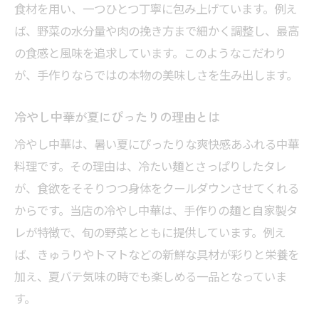
春日部で体験する中華餃子の奥深さ
食材を用い、一つひとつ丁寧に包み上げています。例え
夏に味わう冷やし中華の魅力を徹底解説
ば、野菜の水分量や肉の挽き方まで細かく調整し、最高
中華で楽しむ夏限定の冷やし中華体験
の食感と風味を追求しています。このようなこだわり
が、手作りならではの本物の美味しさを生み出します。
手作りの冷やし中華が支持される理由
餃子と相性抜群の冷やし中華のポイント
冷やし中華が夏にぴったりの理由とは
中華料理で広がる爽やかな夏の食卓
冷やし中華は、暑い夏にぴったりな爽快感あふれる中華
冷やし中華のタレに隠された中華の工夫
料理です。その理由は、冷たい麺とさっぱりしたタレ
当店おすすめ中華冷やし中華の特徴
が、食欲をそそりつつ身体をクールダウンさせてくれる
餃子にこだわるなら春日部の手作り中華が正解
からです。当店の冷やし中華は、手作りの麺と自家製タ
手作り中華餃子で味わうこだわり食感
レが特徴で、旬の野菜とともに提供しています。例え
中華の技が光る餃子と冷やし中華の組み合
ば、きゅうりやトマトなどの新鮮な具材が彩りと栄養を
わせ
加え、夏バテ気味の時でも楽しめる一品となっていま
す。
餃子の手包みが生む中華ならではの旨味