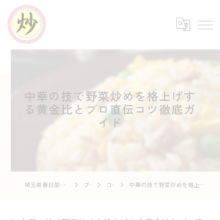
中華の技で野菜炒めを格上げす
る黄金比とプロ直伝コツ徹底ガ
イド
埼玉県春日部の中華なら中華市場 炒
ブログ
コラム
中華の技で野菜炒めを格上げする黄金比とプロ直伝コツ徹底ガイド