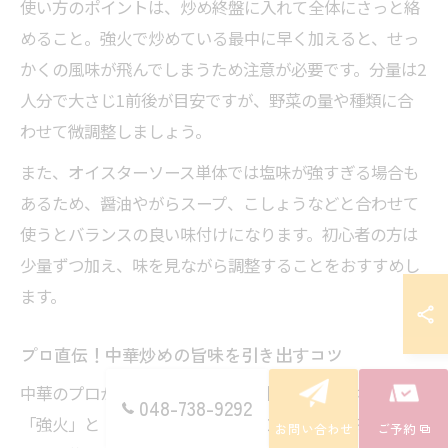
使い方のポイントは、炒め終盤に入れて全体にさっと絡
めること。強火で炒めている最中に早く加えると、せっ
かくの風味が飛んでしまうため注意が必要です。分量は2
人分で大さじ1前後が目安ですが、野菜の量や種類に合
わせて微調整しましょう。
また、オイスターソース単体では塩味が強すぎる場合も
あるため、醤油やがらスープ、こしょうなどと合わせて
使うとバランスの良い味付けになります。初心者の方は
少量ずつ加え、味を見ながら調整することをおすすめし
ます。
プロ直伝！中華炒めの旨味を引き出すコツ
中華のプロが実践する炒め技術の中で最も重要なのは
048-738-9292
「強火」と「手早さ」です。高温で一気に炒めること
お問い合わせ
ご予約