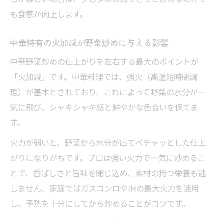
も食感が向上します。
炒め
家庭でできる中華オイスターソースの活用
中華特有の火加減が野菜炒めに与える影響
法
中華野菜炒めの仕上がりを左右する最大のポイントが
中華炒めの味付け人気アレンジ術を紹介
「火加減」です。中華料理では、強火（高温短時間調
定番中華野菜の選び方と切り方解説
理）が基本とされており、これによって野菜の水分が一
中華野菜炒めに合う定番野菜の特徴と選び
気に飛び、シャキシャキ感と鮮やかな色合いを保てま
方
す。
炒めに最適な中華野菜の切り方ポイント
火力が弱いと、野菜から水分が出てベチャッとした仕上
家庭でまねしたい中華野菜の下ごしらえ方
がりになりがちです。プロは強い火力で一気に炒めるこ
法
とで、香ばしさと旨味を閉じ込め、素材の持つ栄養も逃
青菜炒めにおすすめの中華野菜と切り方を
しません。家庭ではガスコンロやIHの最大火力を活用
伝授
し、予熱を十分にしてから炒めることがコツです。
中華炒めで人気の野菜を美味しく調理する