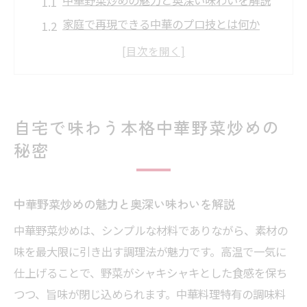
家庭で再現できる中華のプロ技とは何か
中華特有の火加減が野菜炒めに与える影響
野菜炒めに合う中華調味料の選び方のコツ
人気の中華野菜炒めレシピを家庭用にアレ
ンジ
自宅で味わう本格中華野菜炒めの
野菜炒めが変わる中華の黄金比とは
秘密
中華野菜炒めの黄金比と味付けポイント解
説
中華野菜炒めの魅力と奥深い味わいを解説
人気中華レシピで使われる調味料の割合を
中華野菜炒めは、シンプルな材料でありながら、素材の
伝授
味を最大限に引き出す調理法が魅力です。高温で一気に
本格中華炒めで失敗しない分量のコツを紹
仕上げることで、野菜がシャキシャキとした食感を保ち
介
つつ、旨味が閉じ込められます。中華料理特有の調味料
肉なし中華野菜炒めでも美味しく作る黄金