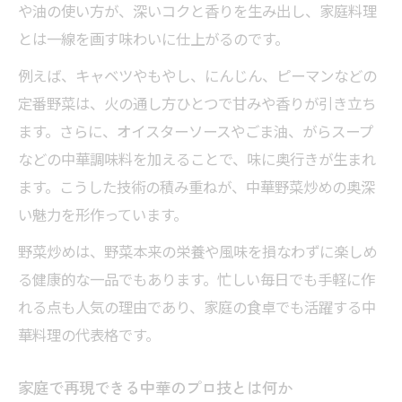
や油の使い方が、深いコクと香りを生み出し、家庭料理
比
とは一線を画す味わいに仕上がるのです。
オイスターソースが引き出す中華炒めの味
例えば、キャベツやもやし、にんじん、ピーマンなどの
わい
定番野菜は、火の通し方ひとつで甘みや香りが引き立ち
シャキッと仕上げる炒め方を伝授
ます。さらに、オイスターソースやごま油、がらスープ
中華野菜炒めのシャキシャキ食感を出す秘
などの中華調味料を加えることで、味に奥行きが生まれ
訣
ます。こうした技術の積み重ねが、中華野菜炒めの奥深
強火で手早く仕上げる中華流炒め方の基本
い魅力を形作っています。
プロ直伝！野菜炒めの火加減とタイミング
野菜炒めは、野菜本来の栄養や風味を損なわずに楽しめ
解説
る健康的な一品でもあります。忙しい毎日でも手軽に作
中華野菜炒めを美味しく保つ炒め時間の目
れる点も人気の理由であり、家庭の食卓でも活躍する中
安
華料理の代表格です。
家庭で再現する中華店の炒め技ポイント解
説
家庭で再現できる中華のプロ技とは何か