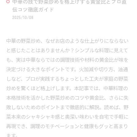
中華の技で野菜炒めを格上げする黄金比とプロ直
伝コツ徹底ガイド
2025/10/08
中華の野菜炒め、なぜお店のような仕上がりにならない
と感じたことはありませんか？シンプルな料理に見えて
も、実は中華ならではの調理技術や材料の黄金比が味を
決定づける大きなポイントです。火加減や切り方、油通
しなど、プロが実践するちょっとした工夫が家庭の野菜
炒めを驚くほど格上げします。本記事では、中華料理の
本格技術を活かした野菜炒めのコツや黄金比、さらに失
敗しないためのポイントまで徹底的に解説。読めば、野
菜本来のシャキシャキ感と奥深い味わいを自宅で手軽に
再現でき、調理のモチベーションと健康もグッと高まり
ます。