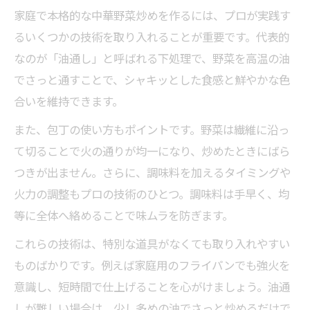
肉なし中華野菜炒めで満足感アップ
家庭で本格的な中華野菜炒めを作るには、プロが実践す
肉なしでも満足できる中華野菜炒めのコツ
るいくつかの技術を取り入れることが重要です。代表的
中華野菜炒めにおすすめの具材組み合わせ
なのが「油通し」と呼ばれる下処理で、野菜を高温の油
肉なし中華野菜炒めで味に深みをプラスす
でさっと通すことで、シャキッとした食感と鮮やかな色
る方法
合いを維持できます。
人気の肉なし中華レシピで健康的な食卓を
また、包丁の使い方もポイントです。野菜は繊維に沿っ
実現
て切ることで火の通りが均一になり、炒めたときにばら
野菜だけで作る中華炒めのボリューム感を
つきが出ません。さらに、調味料を加えるタイミングや
出す工夫
火力の調整もプロの技術のひとつ。調味料は手早く、均
等に全体へ絡めることで味ムラを防ぎます。
プロ直伝！オイスターソース活用術
中華野菜炒めに合うオイスターソースの使
これらの技術は、特別な道具がなくても取り入れやすい
い方
ものばかりです。例えば家庭用のフライパンでも強火を
プロ直伝！中華炒めの旨味を引き出すコツ
意識し、短時間で仕上げることを心がけましょう。油通
しが難しい場合は、少し多めの油でさっと炒めるだけで
オイスターソースで深い味わいの中華野菜