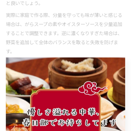
と良いでしょう。
実際に家庭で作る際、分量を守っても味が薄いと感じる
場合は、がらスープの素やオイスターソースを少量追加
することで調整できます。逆に濃くなりすぎた場合は、
野菜を追加して全体のバランスを取ると失敗を防げま
す。
肉なし中華野菜炒めでも美味しく作る黄金比
肉なしでも満足感のある中華野菜炒めを作るには、調味
料の黄金比と野菜の種類選びが重要です。オイスターソ
ース大さじ1・しょうゆ大さじ1・がらスープの素小さじ
1・ごま油小さじ1の割合がベースとなります。キャベ
ツ、にんじん、もやし、ピーマンなど、複数の野菜をバ
ランスよく組み合わせることで旨味が増します。