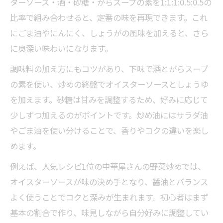
ターソース・酒・砂糖・がらスープの素を1:1:1:0.5:0.5の
比率で組み合わせると、定番の味を再現できます。これ
にごま油やにんにく、しょうがの風味を加えると、さら
に奥深い味わいになります。
調味料の加え方にもコツがあり、下味で酒とがらスープ
の素を使い、炒めの終盤でオイスターソースとしょうゆ
を加えます。砂糖は甘みを調整するため、好みに応じて
少しずつ加えるのがポイントです。炒め油にはサラダ油
やごま油を使い分けることで、香りやコクの違いを楽し
めます。
例えば、人気レシピ1位の中華屋さんの野菜炒めでは、
オイスターソースが味の決め手となり、醤油とバランス
よく使うことでコクと深みが生まれます。初心者はまず
基本の割合で作り、味見しながら自分好みに調整してい