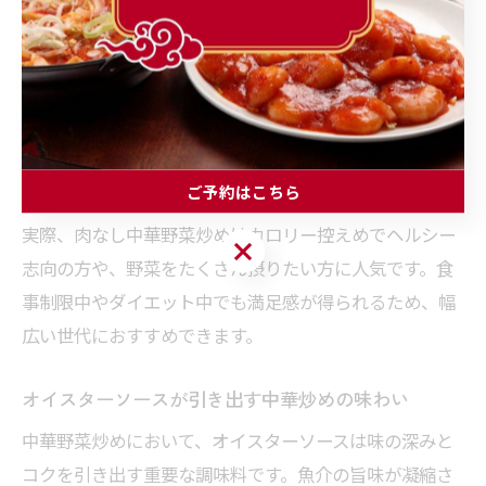
肉の旨味がない分、がらスープの素やオイスターソース
のコクが味の決め手になります。さらに、にんにくやし
ょうがのみじん切りを最初に炒めて香りを立たせること
で、風味豊かな一品に仕上がります。野菜は火の通りに
くいものから順に加え、強火で手早く炒めるのがコツで
す。
ご予約はこちら
実際、肉なし中華野菜炒めはカロリー控えめでヘルシー
ご予約はこちら
志向の方や、野菜をたくさん摂りたい方に人気です。食
事制限中やダイエット中でも満足感が得られるため、幅
広い世代におすすめできます。
オイスターソースが引き出す中華炒めの味わい
中華野菜炒めにおいて、オイスターソースは味の深みと
コクを引き出す重要な調味料です。魚介の旨味が凝縮さ