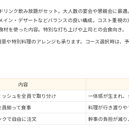
春日部で人気の中華料理を体験しよう
ドリンク飲み放題がセット。大人数の宴会や懇親会に最適
団体利用に便利な中華の特徴
メイン・デザートなどバランスの良い構成。コスト重視の
食材を使った内容。特別な打ち上げや上司との会食向き。
打ち上げに適した中華選びのポイント
中華好き必見の打ち上げ満足ポイント
用意や特別料理のアレンジも承ります。コース選択時は、
中華の打ち上げで満足度を高める方法
人気中華宴会ポイント比較表
味とボリュームで選ぶ中華宴会
ご予約はこちら
ご予約はこちら
春日部で注目の中華打ち上げ体験
内容
参加者が喜ぶ中華宴会の秘訣
ィッシュを全員で取り分け
一体感が生まれ、
シェアできる中華料理で団結を深める夜
全員揃って食事
料理が行き渡りや
シェア中華で団結力を高めるコツ
ンクで自由に注文
幹事の負担が減り
みんなで楽しむ中華宴会メニュー表