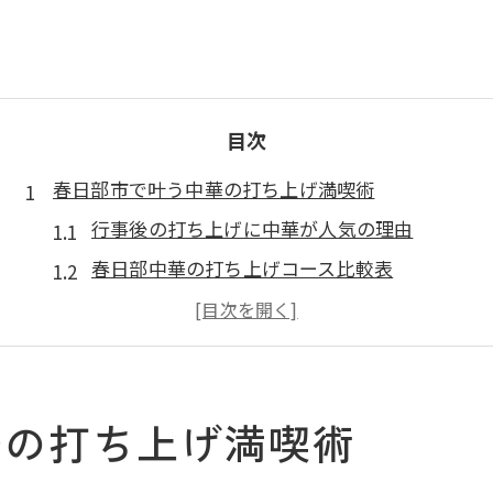
目次
春日部市で叶う中華の打ち上げ満喫術
行事後の打ち上げに中華が人気の理由
春日部中華の打ち上げコース比較表
満喫したい人向け中華宴会の楽しみ方
雰囲気重視なら中華で懇親会を満喫
打ち上げ向け中華料理のおすすめポイント
華の打ち上げ満喫術
宴会に最適な中華の選び方徹底解説
大人数対応中華の選び方一覧表