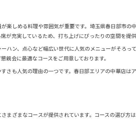
宴会に合う中華料理の特徴とは
貸切や個室がある中華の魅力
コース充実中華での宴会成功術
員が楽しめる料理や雰囲気が重要です。埼玉県春日部市の
ル席が充実しているため、打ち上げにぴったりの空間を提供
予約しやすい中華の選び方を紹介
本格中華で盛り上がる行事後の懇親時間
ャーハン、点心など幅広い世代に人気のメニューがそろっ
げ懇親会に最適なコースをご用意しております。
本格中華で打ち上げを盛り上げるコツ
懇親会に最適な中華メニュー早見表
やすさも人気の理由の一つです。春日部エリアの中華店は
行事後の団結力を高める中華宴会
春日部で味わう本格中華の魅力
シェアできる中華料理で一体感を演出
大人数にぴったりな春日部中華の魅力体験
にさまざまなコースが提供されています。コースの選び方
大人数向け中華宴会のおすすめポイント
人数別中華宴会利用シーン早見表