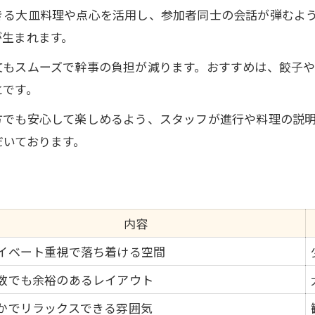
大皿中華で盛り上がる打ち上げの夜
きる大皿料理や点心を活用し、参加者同士の会話が弾むよ
春日部で味わうシェア中華の魅力
が生まれます。
中華料理で仲間との絆を深める方法
文もスムーズで幹事の負担が減ります。おすすめは、餃子
とです。
方でも安心して楽しめるよう、スタッフが進行や料理の説
だいております。
内容
イベート重視で落ち着ける空間
数でも余裕のあるレイアウト
かでリラックスできる雰囲気