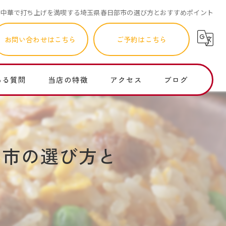
中華で打ち上げを満喫する埼玉県春日部市の選び方とおすすめポイント
お問い合わせはこちら
ご予約はこちら
ある質問
当店の特徴
アクセス
ブログ
町中華
コラム
ランチ
部市の選び方と
個人店
子連れ
レバニラ