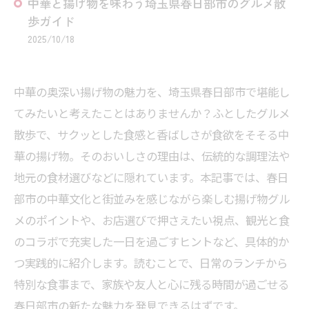
中華と揚げ物を味わう埼玉県春日部市のグルメ散
歩ガイド
2025/10/18
中華の奥深い揚げ物の魅力を、埼玉県春日部市で堪能し
てみたいと考えたことはありませんか？ふとしたグルメ
散歩で、サクッとした食感と香ばしさが食欲をそそる中
華の揚げ物。そのおいしさの理由は、伝統的な調理法や
地元の食材選びなどに隠れています。本記事では、春日
部市の中華文化と街並みを感じながら楽しむ揚げ物グル
メのポイントや、お店選びで押さえたい視点、観光と食
のコラボで充実した一日を過ごすヒントなど、具体的か
つ実践的に紹介します。読むことで、日常のランチから
特別な食事まで、家族や友人と心に残る時間が過ごせる
春日部市の新たな魅力を発見できるはずです。