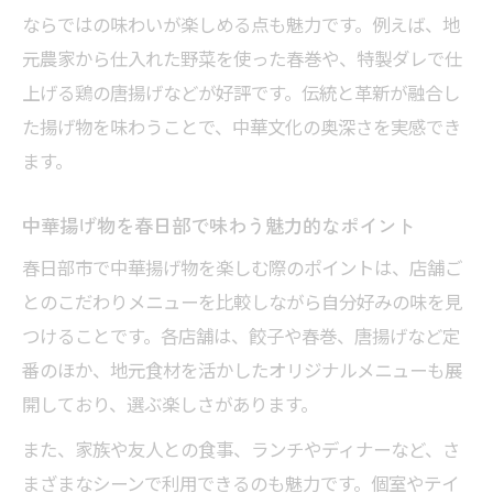
中華の揚げ物で賑わう春日部のランチタイ
ならではの味わいが楽しめる点も魅力です。例えば、地
ム
元農家から仕入れた野菜を使った春巻や、特製ダレで仕
中華揚げ物で春日部の食文化を感じる旅
上げる鶏の唐揚げなどが好評です。伝統と革新が融合し
中華揚げ物を通じて春日部食文化を体感す
た揚げ物を味わうことで、中華文化の奥深さを実感でき
る方法
ます。
春日部の伝統と中華揚げ物の融合を楽しむ
中華揚げ物を春日部で味わう魅力的なポイント
旅
地域の魅力が詰まった中華揚げ物巡りのす
春日部市で中華揚げ物を楽しむ際のポイントは、店舗ご
すめ
とのこだわりメニューを比較しながら自分好みの味を見
つけることです。各店舗は、餃子や春巻、唐揚げなど定
中華揚げ物で春日部の街歩きを充実させる
番のほか、地元食材を活かしたオリジナルメニューも展
コツ
開しており、選ぶ楽しさがあります。
春日部の地元グルメと中華揚げ物の深い関
係
また、家族や友人との食事、ランチやディナーなど、さ
まざまなシーンで利用できるのも魅力です。個室やテイ