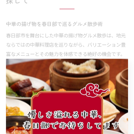
探して
中華の揚げ物を春日部で巡るグルメ散歩術
春日部市を舞台にした中華の揚げ物グルメ散歩は、地元
ならではの中華料理店を巡りながら、バリエーション豊
富なメニューとその魅力を体感できる絶好の機会です。
特に春日部は、駅周辺や住宅街に個性豊かな中華店舗が
点在しており、徒歩で気軽に複数の店を巡ることができ
ます。
グルメ散歩のポイントは、店舗ごとの揚げ物の特徴や調
理法の違いを味わうことです。例えば、定番の春巻や唐
揚げはもちろん、地元野菜を使ったオリジナルの揚げ物
や、季節ごとに変わる限定メニューなど、食べ比べも楽
しみの一つです。家族や友人と一緒に、シェアしながら