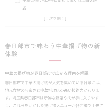
説
春日部で楽しむ中華揚げ物の人気の秘密と
は
地元の中華伝統と揚げ物技術の融合を体感
中華揚げ物を春日部で味わう魅力的なポイ
春日部市で味わう中華揚げ物の新
ント
体験
食べ歩きで見つける春日部中華揚げ物の楽
しみ方
中華の揚げ物が春日部市で広がる理由を解説
香ばしい中華が織りなす揚げ物の魅力
中華独自の香ばしさが揚げ物で際立つ理由
春日部市で中華の揚げ物が人気を集めている背景には、
地元食材の豊富さと中華料理店の高い技術力がありま
春日部中華の揚げ物が放つ香りの魅力とは
す。埼玉県春日部市は新鮮な野菜や肉が手に入りやす
中華の調理法で実現する揚げ物の絶品食感
く、これらを活かした揚げ物メニューが各店舗で工夫さ
揚げたての中華揚げ物で五感を満たす体験