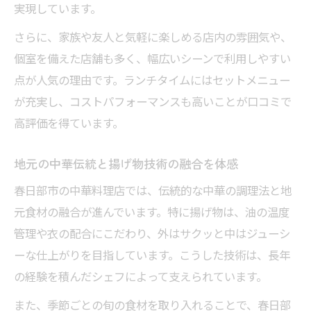
実現しています。
密
さらに、家族や友人と気軽に楽しめる店内の雰囲気や、
揚げ物好きが虜になる中華料理の味わい方
個室を備えた店舗も多く、幅広いシーンで利用しやすい
春日部の中華料理で再発見する揚げ物の美
点が人気の理由です。ランチタイムにはセットメニュー
学
が充実し、コストパフォーマンスも高いことが口コミで
家族と楽しむ春日部中華揚げ物ランチ案内
高評価を得ています。
家族で味わう春日部の中華揚げ物ランチの
魅力
地元の中華伝統と揚げ物技術の融合を体感
中華揚げ物ランチで春日部の食文化を共有
春日部市の中華料理店では、伝統的な中華の調理法と地
する
元食材の融合が進んでいます。特に揚げ物は、油の温度
春日部で楽しむ中華揚げ物ランチのおすす
管理や衣の配合にこだわり、外はサクッと中はジューシ
め選び方
ーな仕上がりを目指しています。こうした技術は、長年
家族の笑顔を引き出す中華揚げ物のポイン
の経験を積んだシェフによって支えられています。
ト
また、季節ごとの旬の食材を取り入れることで、春日部