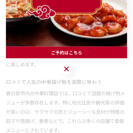
味の違いを語り合うのもおすすめです。
また、春日部の中華料理店は、ランチタイムやディナー
タイムの混雑状況が異なるため、事前に営業時間や口コ
ミをチェックして計画的に巡ることが満足度アップのコ
ツです。店舗によってはテイクアウト対応や個室完備の
ご予約はこちら
店もあるので、シーンや人数に合わせて選ぶとより快適
に楽しめます。
ご予約はこちら
口コミで人気の中華揚げ物を実際に味わう
春日部市内の中華料理店では、口コミで話題の揚げ物メ
ニューが多数存在します。特に地元住民や観光客の評価
が高いのは、サクサクの衣とジューシーな具材が特徴の
餃子や唐揚げ、春巻などで、これらは多くの店舗で看板
メニューとされています。