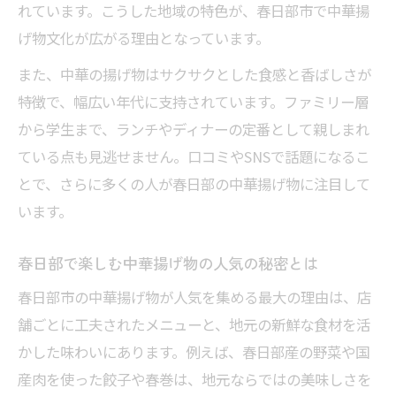
れています。こうした地域の特色が、春日部市で中華揚
春日部で味わう中華揚げ物の香ばしい瞬間
げ物文化が広がる理由となっています。
食欲そそる春日部の中華揚げ物を探して
また、中華の揚げ物はサクサクとした食感と香ばしさが
中華の揚げ物を春日部で巡るグルメ散歩術
特徴で、幅広い年代に支持されています。ファミリー層
口コミで人気の中華揚げ物を実際に味わう
から学生まで、ランチやディナーの定番として親しまれ
春日部のランチで選ぶべき中華揚げ物とは
ている点も見逃せません。口コミやSNSで話題になるこ
地元で見つけるおすすめ中華揚げ物の特徴
とで、さらに多くの人が春日部の中華揚げ物に注目して
春日部の中華揚げ物を比較して楽しむコツ
います。
中華好き必見！揚げ物の奥深さとは
春日部で楽しむ中華揚げ物の人気の秘密とは
中華料理で味わう揚げ物の奥深い世界に迫
春日部市の中華揚げ物が人気を集める最大の理由は、店
る
舗ごとに工夫されたメニューと、地元の新鮮な食材を活
春日部で知る中華揚げ物の多彩なバリエー
かした味わいにあります。例えば、春日部産の野菜や国
ション
産肉を使った餃子や春巻は、地元ならではの美味しさを
中華の揚げ物が持つ魅力とその調理法の秘