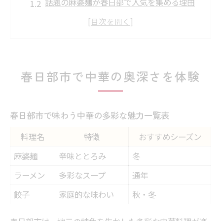
話題の麻婆麺が春日部で人気を集める理由
本格中華を楽しむなら春日部エリアがおす
すめ
地元ならではの中華料理体験の魅力とは
中華好き必見！春日部グルメの新定番
春日部市で中華の奥深さを体験
麻婆麺をより美味しく味わう方法
麻婆麺の美味しさ比較ポイント早見表
春日部市で味わう中華の多彩な魅力一覧表
辛さやコクを引き出す麻婆麺の食べ方
料理名
特徴
おすすめシーズン
春日部の中華で麻婆麺を満喫するコツ
麻婆麺ならではの絶妙なトッピング選び
麻婆麺
辛味ととろみ
冬
家庭でも再現できる麻婆麺の秘訣
ラーメン
多彩なスープ
通年
中華好き必見！春日部グルメ事情
餃子
家庭的な味わい
秋・冬
春日部の中華グルメ人気メニュー比較表