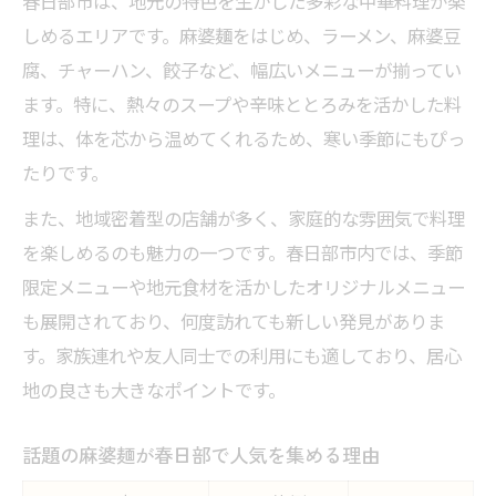
春日部市は、地元の特色を生かした多彩な中華料理が楽
地元で評判の中華料理とその特徴
しめるエリアです。麻婆麺をはじめ、ラーメン、麻婆豆
春日部市内で味わえるご当地中華の魅力
腐、チャーハン、餃子など、幅広いメニューが揃ってい
中華料理好きが注目する春日部の新定番
ます。特に、熱々のスープや辛味ととろみを活かした料
春日部グルメとしての麻婆麺の存在感
理は、体を芯から温めてくれるため、寒い季節にもぴっ
あなたに合う春日部中華選びの秘訣
たりです。
春日部中華の選び方比較ポイント一覧
また、地域密着型の店舗が多く、家庭的な雰囲気で料理
自分好みの麻婆麺を見つけるためのコツ
を楽しめるのも魅力の一つです。春日部市内では、季節
春日部で注目の中華メニュー選び術
限定メニューや地元食材を活かしたオリジナルメニュー
満足度アップに繋がる中華選びのコツ
も展開されており、何度訪れても新しい発見がありま
す。家族連れや友人同士での利用にも適しており、居心
春日部グルメを選ぶ時に意識したい点
地の良さも大きなポイントです。
地域で話題の麻婆麺の魅力徹底解説
春日部で人気の麻婆麺特徴比較表
話題の麻婆麺が春日部で人気を集める理由
辛さと旨味が際立つ麻婆麺の魅力とは