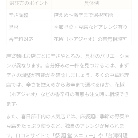
選び方のポイント
具体例
辛さ調整
控えめ〜激辛まで選択可能
具材
季節野菜・豆腐などアレンジ有り
香辛料対応
花椒（ホアジャオ）の有無相談可
麻婆麺はお店ごとに辛さやとろみ、具材のバリエーショ
ンが異なります。自分好みの一杯を見つけるには、まず
辛さの調整が可能かを確認しましょう。多くの中華料理
店では、辛さを控えめから激辛まで選べるほか、花椒
（ホアジャオ）などの香辛料の有無も注文時に相談でき
ます。
また、春日部市内の人気店では、麻婆麺に季節の野菜や
豆腐をたっぷり使うなど、独自のアレンジが見られま
す。口コミサイトで「祭 麺 堂 メニュー」や「台湾料理