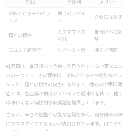
理由
具体例
メリット
中華ならではの麻婆麺の奥深さを探る
辛味ととろみのバラ
独自のスパイ
春日部グルメシーンで注目の麻婆麺
クセになる味
ンス
ス
麻婆麺が中華ファンに愛される理由
カスタマイズ
自分好みに調
春日部で中華を満喫するための極意
麺との相性
可能
整
春日部中華満喫のための極意ポイント表
口コミで高評価
リピーター増
地元で話題
中華をより楽しむための春日部流テクニッ
ク
麻婆麺は、春日部市で今特に注目されている中華メニュ
春日部で中華を選ぶ際の注意点まとめ
ーの一つです。その理由は、辛味ととろみの絶妙なバラ
ンスと、麺との相性の良さにあります。地元の中華料理
中華料理を家族で楽しむための工夫
店では、各店舗が独自のスパイスや調味料を使い、他で
春日部グルメで満足度を高める方法
は味わえない個性的な麻婆麺を提供しています。
さらに、辛さの調整が可能な店舗も多く、自分好みの味
にカスタマイズできる点が支持されています。口コミで