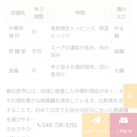
辛さ
麺の
店舗名
特徴
調整
太さ
中華市
季節限定トッピング、野菜
中太
可
場 炒
たっぷり
麺
スープの濃度が高め、味の
祭 麺 堂
不可
細麺
深み
辛さ控えめ選択肢有、初心
金福
可
太麺
者向け
春日部市には、地域に根差した中華料理店が多く、それ
ぞれ個性豊かな麻婆麺を提供しています。比較表を活用
することで、初めての方でも自分の好みに合った麻婆麺
を選びやすくなります。辛さやとろみ、具材の種類、麺
048-738-9292
の太さやスープの濃度など、店舗ごとに特徴が異なるの
お問い合わせ
ご予約