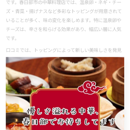
です。春日部市の中華料理店では、温泉卵・ネギ・チー
ズ・青菜・揚げナスなど多彩なトッピングが用意されて
いることが多く、味の変化を楽しめます。特に温泉卵や
チーズは、辛さを和らげる効果があり、幅広い層に人気
です。
口コミでは、トッピングによって新しい美味しさを発見
したという声も多く見られます。自分好みの組み合わせ
を見つけるために、まずは定番から試し、徐々にアレン
ジを加えていくのがコツです。初めての方は、店員にお
すすめトッピングを聞いてみるのも一つの方法です。
家庭でも再現できる麻婆麺の秘訣
外食だけでなく、家庭でも麻婆麺を楽しみたい方も多い
でしょう。美味しく再現するポイントは、豆板醤や甜麺