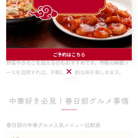
醤、花椒（ホアジャオ）などの調味料を用意し、ひき肉
や豆腐、長ねぎなどの具材を炒めてしっかりと餡を作る
ことです。麺は中太の中華麺が相性抜群です。
辛さやとろみは好みに合わせて調整できます。辛味が苦
手な場合は、豆乳や牛乳を少し加えることでマイルドな
仕上がりになります。家庭ならではのアレンジとして、
ご予約はこちら
野菜やきのこを加えるのもおすすめです。市販の麻婆ソ
ご予約はこちら
ースを活用すれば、手軽に本格的な味を楽しめます。
中華好き必見！春日部グルメ事情
春日部の中華グルメ人気メニュー比較表