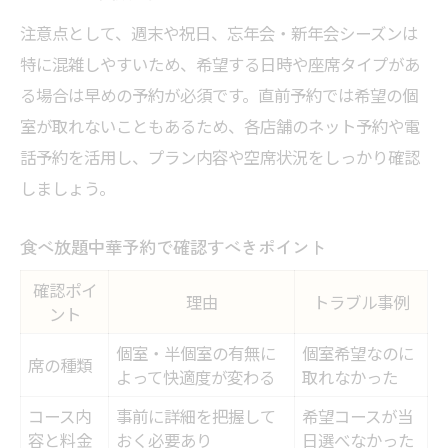
注意点として、週末や祝日、忘年会・新年会シーズンは
特に混雑しやすいため、希望する日時や座席タイプがあ
る場合は早めの予約が必須です。直前予約では希望の個
室が取れないこともあるため、各店舗のネット予約や電
話予約を活用し、プラン内容や空席状況をしっかり確認
しましょう。
食べ放題中華予約で確認すべきポイント
確認ポイ
理由
トラブル事例
ント
個室・半個室の有無に
個室希望なのに
席の種類
よって快適度が変わる
取れなかった
コース内
事前に詳細を把握して
希望コースが当
容と料金
おく必要あり
日選べなかった