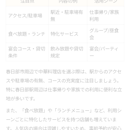
注目点
内容の例
活用シーン
駅近・駐車場有
仕事帰り/家族
アクセス/駐車場
無
利用
グループ/昼食
食べ放題・ランチ
特化サービス
会
宴会コース・貸切
飲み放題や貸切
宴会/パーティ
条件
規定
ー
春日部市周辺で中華料理店を選ぶ際は、駅からのアクセ
スや駐車場の有無、コースの充実度に注目しましょう。
特に春日部駅周辺は仕事帰りや家族での利用に便利な立
地が多いです。
また、「食べ放題」や「ランチメニュー」など、利用シ
ーンごとに特化したサービスを持つ店舗も増えていま
す。人気店の場合は混雑しやすいため、事前予約が安心