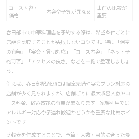
春日部中華食べ放題プラン比較早見表
コース内容・
事前の比較が
内容や予算が異なる
食べ放題中華予約で確認すべきポイント
価格
重要
春日部で中華食べ放題を満喫するコツ
春日部市で中華料理店を予約する際は、希望条件ごとに
食べ放題中華の予約前に知りたい裏ワザ
店舗を比較することが失敗しないコツです。特に「個室
春日部で人気の中華食べ放題とは
の有無」「宴会・貸切対応」「コース内容」「ネット予
宴会や家族向け春日部中華選び方
約可否」「アクセスの良さ」などを一覧で整理しましょ
宴会・家族向け中華店条件別比較表
う。
春日部で中華宴会予約を成功させる方法
例えば、春日部駅周辺には個室完備や宴会プラン対応の
家族利用に最適な中華の選び方
店舗が多く見られますが、店舗ごとに最大収容人数やコ
春日部中華宴会で重視するポイントは
ース料金、飲み放題の有無が異なります。家族利用では
中華宴会予約時に知っておきたいコツ
アレルギー対応や子連れ歓迎かどうかも重要な比較ポイ
春日部駅近くの中華予約便利情報
ントです。
駅近中華予約可能店舗比較一覧
比較表を作成することで、予算・人数・目的に合った最