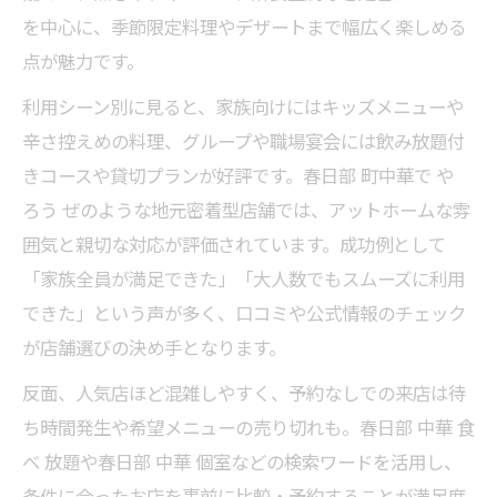
を中心に、季節限定料理やデザートまで幅広く楽しめる
点が魅力です。
利用シーン別に見ると、家族向けにはキッズメニューや
辛さ控えめの料理、グループや職場宴会には飲み放題付
きコースや貸切プランが好評です。春日部 町中華で や
ろう ぜのような地元密着型店舗では、アットホームな雰
囲気と親切な対応が評価されています。成功例として
「家族全員が満足できた」「大人数でもスムーズに利用
できた」という声が多く、口コミや公式情報のチェック
が店舗選びの決め手となります。
反面、人気店ほど混雑しやすく、予約なしでの来店は待
ち時間発生や希望メニューの売り切れも。春日部 中華 食
べ 放題や春日部 中華 個室などの検索ワードを活用し、
条件に合ったお店を事前に比較・予約することが満足度