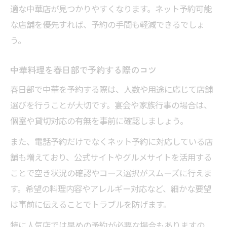
春日部駅周辺で中華予約が便利な理由
適な中華店が見つかりやすくなります。ネット予約可能
駅近中華を予約する時のチェック項目
な店舗を優先すれば、予約の手間も軽減できるでしょ
う。
春日部駅近くで中華を楽しむコツ
中華予約で駅から近いメリットとは
中華料理を春日部で予約する際のコツ
希望に合う中華予約のチェックポイント
春日部で中華を予約する際は、人数や用途に応じて店舗
中華予約時に確認すべき条件一覧表
選びを行うことが大切です。宴会や家族行事の場合は、
希望に合わせた中華予約のコツ
個室や貸切対応の有無を事前に確認しましょう。
中華予約で外さないためのポイント
また、電話予約だけでなくネット予約に対応している店
春日部中華予約時のよくある疑問解消
舗も増えており、公式サイトやグルメサイトを活用する
失敗しない中華予約チェックリスト
ことで空き状況の確認やコース選択がスムーズに行えま
す。希望の料理内容やアレルギー対応など、細かな要望
は事前に伝えることでトラブルを防げます。
特に人気店では早めの予約が必要な場合もありますの