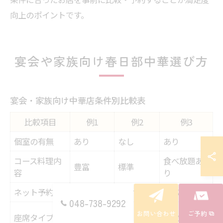
向上のポイントです。
宴会や家族向け春日部中華選び方
宴会・家族向け中華店条件別比較表
比較項目
例1
例2
例3
個室の有無
あり
なし
あり
コース料理内
食べ放題あ
豊富
標準
容
り
ネット予約
対応
非対応
対応
048-738-9292
テーブル
掘りごた
お問い合わせ
ご予約
座席タイプ
座敷