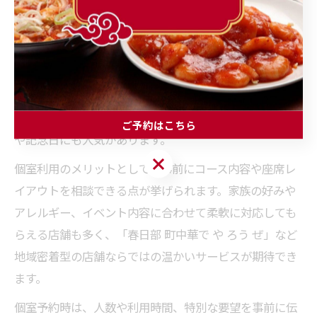
家族やグループで使える個室中華の魅力
家族やグループで利用できる中華の個室は、プライベー
ト感と快適さが大きな魅力です。周囲を気にせず会話や
食事を楽しめるため、子供連れやご年配の方との集まり
にも最適です。春日部市内の多くの中華店では、人数や
シーンに応じた個室プランが用意されており、特別な日
ご予約はこちら
や記念日にも人気があります。
ご予約はこちら
個室利用のメリットとして、事前にコース内容や座席レ
イアウトを相談できる点が挙げられます。家族の好みや
アレルギー、イベント内容に合わせて柔軟に対応しても
らえる店舗も多く、「春日部 町中華で や ろう ぜ」など
地域密着型の店舗ならではの温かいサービスが期待でき
ます。
個室予約時は、人数や利用時間、特別な要望を事前に伝