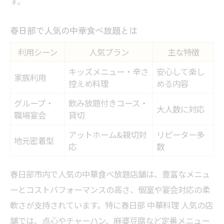
す。
春日部で人気の中華食べ放題とは
利用シーン
人気プラン
主な特徴
キッズメニュー・辛さ
安心して楽し
家族利用
控えめ料理
める内容
グループ・
飲み放題付きコース・
大人数に対応
職場宴会
貸切
アットホーム&親切対
リピーター多
地元密着型
応
数
春日部市内で人気の中華食べ放題店舗は、豊富なメニュ
ーとコストパフォーマンスの高さ、個室や宴会対応の柔
軟さが支持されています。特に春日部 中華料理 人気の店
舗では、点心やチャーハン、麻婆豆腐など定番メニュー