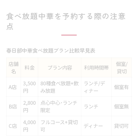
食べ放題中華を予約する際の注意
点
春日部中華食べ放題プラン比較早見表
店舗
個室/
料金
プラン内容
利用時間帯
名
貸切
3,500
80種食べ放題+飲
ランチ/デ
A店
個室有
円
み放題
ィナー
2,800
点心中心･ランチ
B店
ランチ
個室無
円
限定
4,000
フルコース+貸切
C店
ディナー
貸切可
円
可