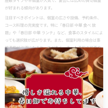
座敷タイプや半個室が人気で、宴会には広めの貸切個室
が好まれる傾向があります。
注目すべきポイントは、個室の広さや設備、予約条件、
コース料理の充実度です。特に「春日部 中華 食べ 放
題」や「春日部 中華 ランチ」など、食事のスタイルによ
っても選択肢が広がります。また、個室利用の場合は事
前予約が必須になるケースが多く、ネット予約の可否や
キャンセルポリシーも確認しておくと安心です。
さらに、利用者の口コミや店舗の写真をチェックするこ
とで、実際の雰囲気や料理の質を把握できます。「春日
部 けい らく メニュー」など具体的なメニュー情報も確
認し、アレルギーや好みに配慮した注文ができるかも事
前に調べておきましょう。