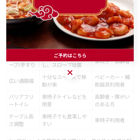
点が特徴です。大切な人との時間を安心して過ごせる理
由がここにあります。
中華店内のバリアフリー設備を徹底解説
設備項目
内容
対象者利点
ご予約はこちら
段差・スロ
入口や店内に段差無
車椅子・高齢者
ープ/手すり
し、スロープ設置
ご予約はこちら
十分なスペースで移
ベビーカー・補
広い通路幅
動が楽
助器具利用者
バリアフリ
車椅子トイレなどを
高齢者・障がい
ートイレ
用意
のある方
テーブル高
車椅子でも食事しや
車椅子利用者
さ調整
すい