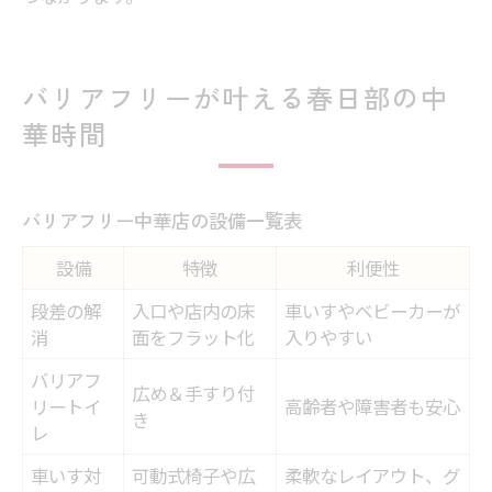
バリアフリーが叶える春日部の中
華時間
バリアフリー中華店の設備一覧表
設備
特徴
利便性
段差の解
入口や店内の床
車いすやベビーカーが
消
面をフラット化
入りやすい
バリアフ
広め＆手すり付
リートイ
高齢者や障害者も安心
き
レ
車いす対
可動式椅子や広
柔軟なレイアウト、グ