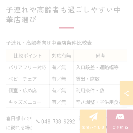
子連れや高齢者も過ごしやすい中
華店選び
子連れ・高齢者向け中華店条件比較表
比較ポイント
対応有無
備考
バリアフリー対応
有／無
入口段差・通路幅等
ベビーチェア
有／無
貸出・席数
個室・広め席
有／無
利用条件・数
キッズメニュー
有／無
辛さ調整・子供用食器
春日部市で中華料理店を選ぶ際、子連れや高齢者と一緒
048-738-9292
に訪れる場合は、店内環境やサービス内容の違いを比較
お問い合わせ
ご予約