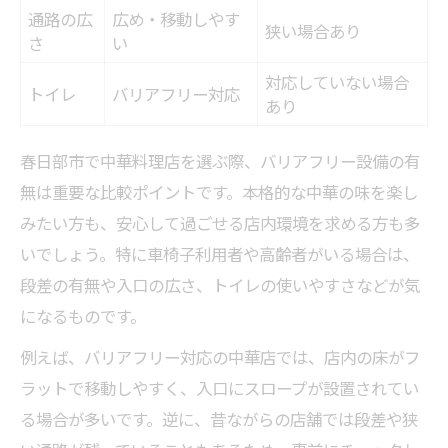
バリアフリー中華店の設備一覧表
通路の広
広め・移動しやす
狭い場合あり
春日部で安心して中華を楽しむ秘訣
さ
い
移動しやすい中華店内の工夫を紹介
対応していない場合
トイレ
バリアフリー対応
あり
高齢者も安心の中華空間の特徴
中華とバリアフリーが両立する理由
春日部市で中華料理店を選ぶ際、バリアフリー設備の有
子連れや高齢者も過ごしやすい中華店選び
無は重要な比較ポイントです。本格的な中華の味を楽し
子連れ・高齢者向け中華店条件比較表
みたい方も、安心して過ごせる店内環境を求める方も多
春日部で家族に優しい中華店を探すなら
いでしょう。特に車椅子利用者や高齢者がいる場合は、
ベビーチェアや広々席がある中華の魅力
段差の有無や入口の広さ、トイレの使いやすさなどが気
になるものです。
中華店のバリアフリー対応を見極める方法
安心して集える中華空間の選び方
例えば、バリアフリー対応の中華店では、店内の床がフ
ラットで移動しやすく、入口にスロープが設置されてい
本格中華とくつろぎの店内が同時に味わえる方
る場合が多いです。逆に、昔ながらの店舗では段差や狭
法