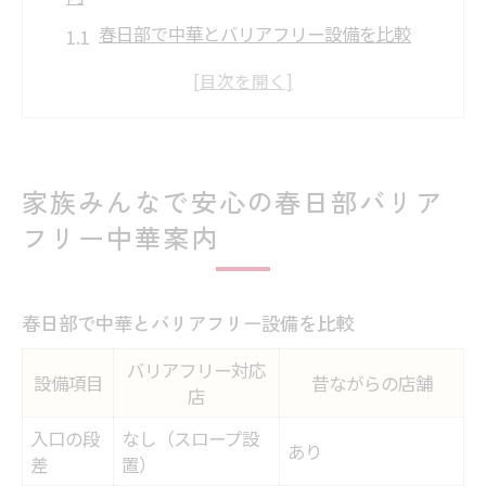
春日部で中華とバリアフリー設備を比較
広い通路が魅力の中華店で安心時間
子連れに優しい中華店内の特徴とは
バリアフリー対応の中華店選びのコツ
中華を楽しむなら段差なしの店内へ
家族みんなで安心の春日部バリア
春日部市で見つける中華と快適空間の魅力
フリー中華案内
快適空間が自慢の中華店をタイプ別比較
春日部市の中華でくつろげる理由
春日部で中華とバリアフリー設備を比較
中華店内のバリアフリー設備を徹底解説
バリアフリー対応
ゆったり過ごせる中華店の選び方
設備項目
昔ながらの店舗
店
春日部で中華と安心空間を両立するには
入口の段
なし（スロープ設
バリアフリーが叶える春日部の中華時間
あり
差
置）