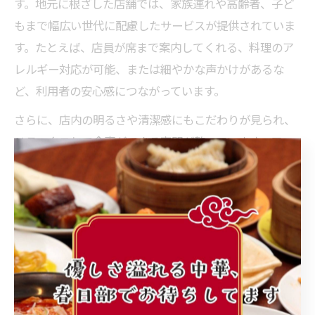
す。地元に根ざした店舗では、家族連れや高齢者、子ど
もまで幅広い世代に配慮したサービスが提供されていま
す。たとえば、店員が席まで案内してくれる、料理のア
レルギー対応が可能、または細やかな声かけがあるな
ど、利用者の安心感につながっています。
さらに、店内の明るさや清潔感にもこだわりが見られ、
リラックスして食事ができる空間が整っています。口コ
ミや地元SNSでの体験談にも「落ち着ける」「子連れで
も安心」といった声が多く寄せられています。これらが
実現できている背景には、春日部市ならではのコミュニ
ティの強さや、長年営業を続けてきた店舗の信頼感が挙
げられます。
このように春日部市の中華店は、単に料理を楽しむだけ
でなく、誰もがくつろげる居心地の良さを追求している