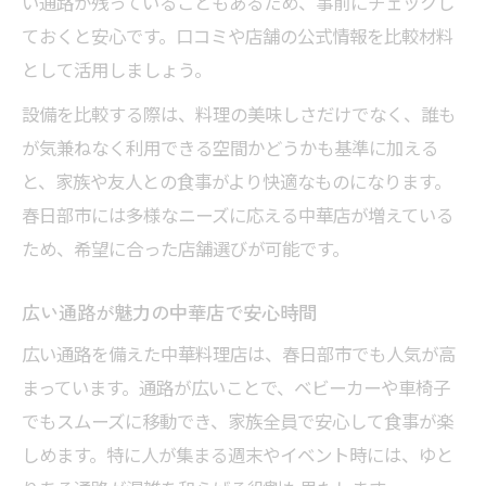
い通路が残っていることもあるため、事前にチェックし
本格中華×バリアフリー店内の特徴比較
ておくと安心です。口コミや店舗の公式情報を比較材料
春日部で味も空間も満足できる理由
として活用しましょう。
くつろぎ重視の中華店内を選ぶポイント
設備を比較する際は、料理の美味しさだけでなく、誰も
家族で本格中華を楽しむための工夫
が気兼ねなく利用できる空間かどうかも基準に加える
春日部の中華で快適さを体感する方法
と、家族や友人との食事がより快適なものになります。
春日部で安心して選べるバリアフリー中華ガイ
春日部市には多様なニーズに応える中華店が増えている
ド
ため、希望に合った店舗選びが可能です。
バリアフリー中華店の選び方早見表
春日部で失敗しない中華店選びの秘訣
広い通路が魅力の中華店で安心時間
中華店利用前に確認したいポイント
広い通路を備えた中華料理店は、春日部市でも人気が高
安心感重視の中華空間を見分けるコツ
まっています。通路が広いことで、ベビーカーや車椅子
家族会食に最適な中華店の条件とは
でもスムーズに移動でき、家族全員で安心して食事が楽
しめます。特に人が集まる週末やイベント時には、ゆと