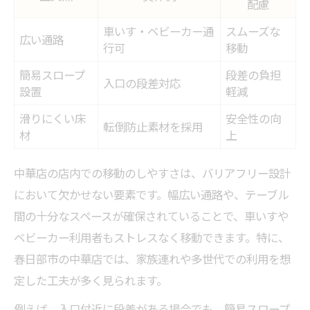
配慮
車いす・ベビーカー通
スムーズな
広い通路
行可
移動
簡易スロープ
段差の負担
入口の段差対応
設置
軽減
滑りにくい床
安全性の向
転倒防止素材を採用
材
上
中華店の店内での移動のしやすさは、バリアフリー設計
において欠かせない要素です。幅広い通路や、テーブル
間の十分なスペースが確保されていることで、車いすや
ベビーカー利用者もストレスなく移動できます。特に、
春日部市の中華店では、家族連れや多世代での利用を想
定した工夫が多く見られます。
例えば、入口付近に段差がある場合でも、簡易スロープ