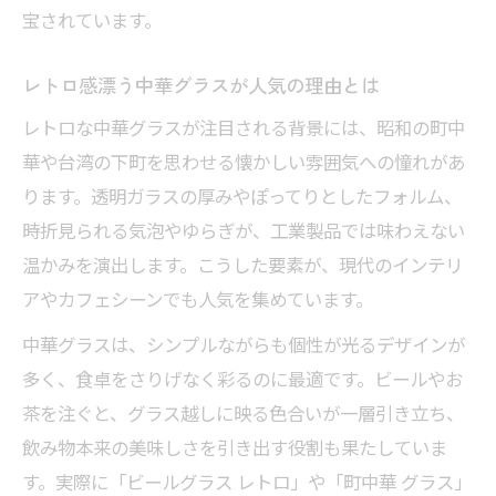
限定感を楽しむ中華グラスコレクション
宝されています。
現地感あふれる中華グラスの希少性とは
レトロ感漂う中華グラスが人気の理由とは
レトロ中華グラスのコレクション術
レトロな中華グラスが注目される背景には、昭和の町中
コレクターに人気の中華グラス特徴紹介
華や台湾の下町を思わせる懐かしい雰囲気への憧れがあ
ギフトにもおすすめの中華グラス活用法
ります。透明ガラスの厚みやぽってりとしたフォルム、
贈り物に選ばれる中華グラスの理由
時折見られる気泡やゆらぎが、工業製品では味わえない
ギフト向き中華グラスの選び方ガイド
温かみを演出します。こうした要素が、現代のインテリ
中華グラスが喜ばれるシーンのご提案
アやカフェシーンでも人気を集めています。
特別感を演出できる中華グラス活用例
中華グラスは、シンプルながらも個性が光るデザインが
中華グラスで伝える感謝の気持ち
多く、食卓をさりげなく彩るのに最適です。ビールやお
茶を注ぐと、グラス越しに映る色合いが一層引き立ち、
飲み物本来の美味しさを引き出す役割も果たしていま
す。実際に「ビールグラス レトロ」や「町中華 グラス」