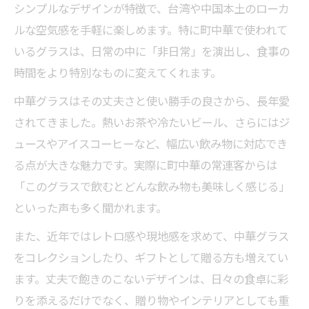
レトロな中華グラスが人気の背景とは
シンプルなデザインが特徴で、台湾や中国本土のローカ
昭和レトロ風中華グラスの魅力を解説
ルな空気感を手軽に楽しめます。特に町中華で使われて
中華グラスに感じるノスタルジーの理由
いるグラスは、日常の中に「非日常」を演出し、食事の
時間をより特別なものに変えてくれます。
ビールグラスとしての中華グラス活用法
町中華の雰囲気を再現できるグラス選び
中華グラスはその丈夫さと使い勝手の良さから、長年愛
されてきました。熱いお茶や冷たいビール、さらにはジ
普段使いに最適な中華グラスの秘密
ュースやアイスコーヒーなど、幅広い飲み物に対応でき
毎日の食卓に映える中華グラスの特徴
る点が大きな魅力です。実際に町中華の常連客からは
普段使いで選ぶべき中華グラスの条件
「このグラスで飲むとどんな飲み物も美味しく感じる」
中華グラスが家庭で愛される理由とは
といった声も多く聞かれます。
丈夫で使いやすい中華グラスの選び方
また、近年ではレトロ感や現地感を求めて、中華グラス
日常使いに最適な中華グラスの魅力発見
をコレクションしたり、ギフトとして贈る方も増えてい
コレクター心くすぐる中華グラスの世界
ます。丈夫で飽きのこないデザインは、日々の食卓に彩
中華グラス収集の魅力と楽しみ方
りを添えるだけでなく、贈り物やインテリアとしても重