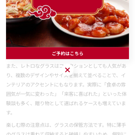
中華グラスは、使い方次第で現地ならではの雰囲気を楽
しむことができます。台湾ビールを注ぐだけでなく、町
中華の食卓を再現するために、瓶ビールやお茶、ジュー
スなど様々な飲み物に活用するのもおすすめです。透明
なグラスに色とりどりのドリンクを注げば、より現地感
が高まります。
ご予約はこちら
また、レトロなグラスはコレクションとしても人気があ
ご予約はこちら
り、複数のデザインやサイズを揃えて並べることで、イ
ンテリアのアクセントにもなります。実際に「食卓の雰
囲気が一気に変わった」「来客に喜ばれた」といった体
験談も多く、贈り物として選ばれるケースも増えていま
す。
楽しむ際の注意点は、グラスの保管方法です。特に薄手
のグラスは重ねて収納すると破損しやすいため、個別に