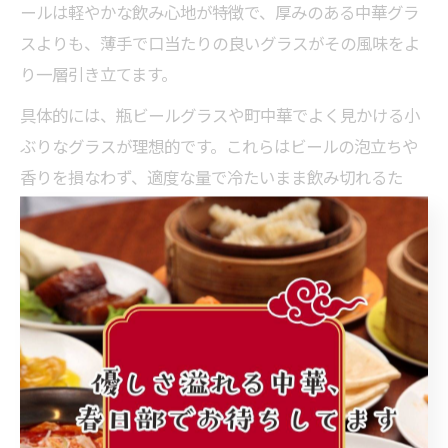
ールは軽やかな飲み心地が特徴で、厚みのある中華グラ
スよりも、薄手で口当たりの良いグラスがその風味をよ
り一層引き立てます。
具体的には、瓶ビールグラスや町中華でよく見かける小
ぶりなグラスが理想的です。これらはビールの泡立ちや
香りを損なわず、適度な量で冷たいまま飲み切れるた
め、現地の飲み方にもマッチしています。グラスの形状
や厚みによって、ビールの温度変化や味の印象も変わる
ため、いくつかの種類を試してみるのもおすすめです。
ただし、薄手グラスは割れやすいため、取り扱いには十
分注意が必要です。日常使いには耐久性とデザインのバ
ランスを重視すると、長く愛用できるでしょう。
現地感を味わえる中華グラスの楽しみ方