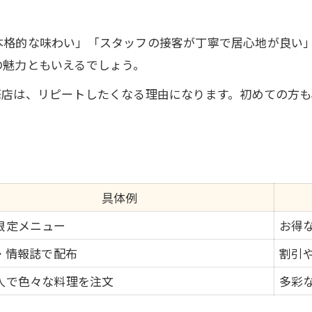
中華をお得に楽しむための秘訣
コストパフォーマンスに優れた体験を
本格的な味わい」「スタッフの接客が丁寧で居心地が良い
春日部市で納得の中華を選ぶ方法
の魅力ともいえるでしょう。
華店は、リピートしたくなる理由になります。初めての方も
具体例
限定メニュー
お得
S・情報誌で配布
割引
人で色々な料理を注文
多彩