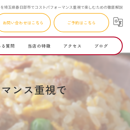
華を埼玉県春日部市でコストパフォーマンス重視で楽しむための徹底解説
お問い合わせはこちら
ご予約はこちら
ある質問
当店の特徴
アクセス
ブログ
町中華
コラム
ランチ
ーマンス重視で
個人店
子連れ
レバニラ