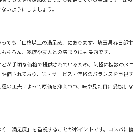
さないようにしましょう。
コスパ重視派におすすめの中華体験
中華で満腹と満足を両立する方法
春日部市中華の満足度アップ術
実は知っておきたい中華の収益構造
いっても「価格以上の満足感」にあります。埼玉県春日部
はもちろん、家族や友人との集まりにも最適です。
中華料理店の収益構造を比較解説
春日部市中華の原価率を知る意義
などが手頃な価格で提供されているため、気軽に複数のメ
コストパフォーマンスと収益性の関係
く評価されており、味・サービス・価格のバランスを重視
ご予約はこちら
ご予約はこちら
中華店の儲かる仕組みを探る
工程の工夫によって原価を抑えつつ、味や見た目に妥協し
原価率から見るコスパ中華の選び方
コスパに優れた中華を楽しむ秘訣まとめ
コスパ中華の選び方まとめ表
春日部市でコスパ中華を満喫するコツ
なく「満足度」を重視することがポイントです。コスパに