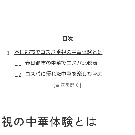
目次
春日部市でコスパ重視の中華体験とは
春日部市の中華でコスパ比較表
コスパに優れた中華を楽しむ魅力
中華なら春日部市で満足度を重視
絶品中華をお得に味わうコツ
話題の中華をコスパ目線で選ぶ
重視の中華体験とは
財布に優しい中華選びのヒントを伝授
コスパ重視の中華選びポイント一覧