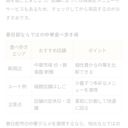
サービスもあるため、チェックしてから来店するのがお
すすめです。
春日部ならではの中華食べ歩き術
食べ歩き
おすすめ店舗
ポイント
エリア
中華市場 炒・酔
個性豊かな中華を比
駅周辺
香園 新館
較できる
少量ずつ多彩なメニ
ルート例
複数店舗はしご
ューを満喫
店舗の定休日・混
事前に計画して快適
注意点
雑
に回る
春日部市の中華グルメを満喫するなら、地元ならではの