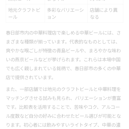
地元で人気の中華料理シーン
地元クラフトビ
多彩なバリエーシ
店舗により異
春日部で中華とビールを味わう休日
ール
ョン
なる
中華ビールで盛り上がる春日部の夜
春日部ならではの中華食べ歩き術
春日部市内の中華料理店で楽しめる中華ビールには、さ
まざまな種類が揃っています。代表的なものとしては、
中華好きが選ぶ春日部市の注目ポイント
爽やかな喉ごしが特徴の青島ビールや、まろやかな味わ
春日部中華の注目ポイント比較表
いの燕京ビールなどが挙げられます。これらは本場中国
中華好きが推す春日部の楽しみ方
でも広く親しまれている銘柄で、春日部市の多くの中華
春日部市で見逃せない中華体験
店で提供されています。
話題の中華ビールスポットを探す
また、一部店舗では地元のクラフトビールと中華料理を
春日部の中華が人気な理由を解説
マッチングさせる試みも見られ、バリエーションが豊富
食とお酒で満喫する春日部の日常
です。比較表を活用することで、苦味やコク、アルコー
春日部の中華とビール満喫プラン表
ル度数など自分の好みに合わせたビール選びが可能とな
地元で味わう中華の醍醐味とは
ります。初心者には飲みやすいライトタイプ、中華の濃