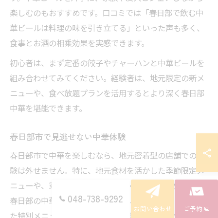
楽しむのもおすすめです。口コミでは「春日部で飲む中
華ビールは料理の味を引き立てる」といった声も多く、
食事とお酒の相乗効果を実感できます。
初心者は、まず定番の餃子やチャーハンと中華ビールを
組み合わせてみてください。経験者は、地元限定の新メ
ニューや、食べ放題プランを活用するとより深く春日部
中華を堪能できます。
春日部市で見逃せない中華体験
春日部市で中華を楽しむなら、地元密着型の店舗での体
験は外せません。特に、地元食材を活かした季節限定メ
ニューや、家族連れ向けのセットメニューが人気です。
048-738-9292
春日部の中華料理店は、地域イベントやお祭りと連動し
お問い合わせ
ご予約
た特別メニューを提供することも多く、地元文化と食の