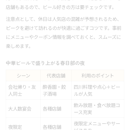
店舗もあるので、ビール好きの方は要チェックです。
注意点として、休日は人気店の混雑が予想されるため、
ピークを避けて訪れるのが快適に過ごすコツです。事前
にメニューやクーポン情報を調べておくと、スムーズに
楽しめます。
中華ビールで盛り上がる春日部の夜
シーン
代表店舗
利用のポイント
会社帰り・友
酔香園・餃
四川料理や点心＋ビー
人同士
子酒場
ルが人気
飲み放題・食べ放題コ
大人数宴会
各種店舗
ース充実
夜限定メニューやサー
夜限定
各種店舗