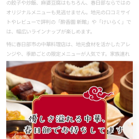
の餃子や炒飯、麻婆豆腐はもちろん、春日部ならではの
オリジナルメニューも見逃せません。地元の口コミサイ
トやレビューで評判の「酔香園 新館」や「けいらく」で
は、幅広いラインナップが楽しめます。
特に春日部市の中華料理店は、地元食材を活かしたアレ
ンジや、季節ごとの限定メニューが人気です。家族連れ
やグループにも嬉しい食べ放題コースや、宴会向けセッ
トも充実。注文時には辛さやボリュームの調整ができる
店舗も多く、自分好みの一皿に仕上げてもらえるのが魅
力です。
中華ビールを選ぶときのポイント
おすすめポイ
料理タイプ
ビールの特徴
ント