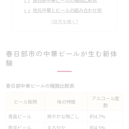
地元中華とビールの組み合わせ術
春日部で味わう本格中華の新発見
中華ビールを満喫できる春日部の魅力
中華料理好きが感じる春日部の新定番
中華とビールで味わう春日部の魅力
春日部市の中華ビールが生む新体
人気の中華とビール相性早見表
験
春日部で楽しむ中華の定番メニュー
中華ビールを選ぶときのポイント
春日部中華ビールの種類比較表
春日部の中華宴会で盛り上がるコツ
アルコール度
中華とビールで広がる春日部の楽しみ
ビール銘柄
味の特徴
数
地元中華を楽しむ春日部の過ごし方
青島ビール
爽やかな喉ごし
約4.7%
春日部中華の楽しみ方アイデア集
燕京ビール
まろやか
約4.5%