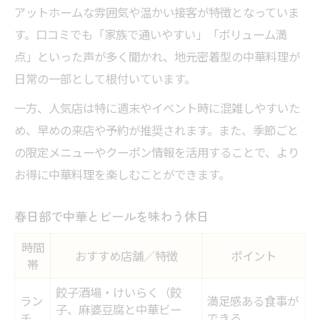
アットホームな雰囲気や温かい接客が特徴となっていま
す。口コミでも「家族で通いやすい」「ボリューム満
点」といった声が多く聞かれ、地元密着型の中華料理が
日常の一部として根付いています。
一方、人気店は特に週末やイベント時に混雑しやすいた
め、早めの来店や予約が推奨されます。また、季節ごと
の限定メニューやクーポン情報を活用することで、より
お得に中華料理を楽しむことができます。
春日部で中華とビールを味わう休日
時間
おすすめ店舗／特徴
ポイント
帯
餃子酒場・けいらく（餃
ラン
満足感ある食事が
子、麻婆豆腐と中華ビー
チ
できる