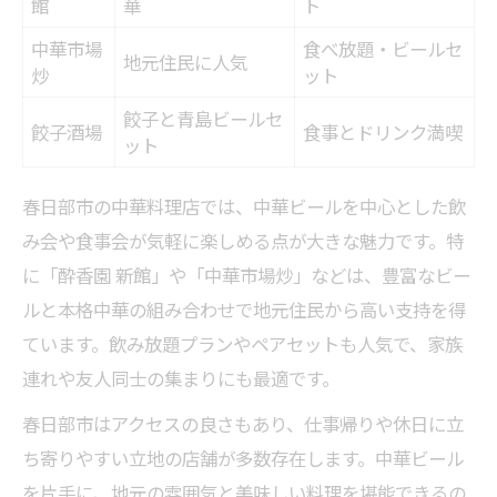
館
華
ト
中華市場
食べ放題・ビールセ
地元住民に人気
炒
ット
餃子と青島ビールセ
餃子酒場
食事とドリンク満喫
ット
春日部市の中華料理店では、中華ビールを中心とした飲
み会や食事会が気軽に楽しめる点が大きな魅力です。特
に「酔香園 新館」や「中華市場炒」などは、豊富なビー
ルと本格中華の組み合わせで地元住民から高い支持を得
ています。飲み放題プランやペアセットも人気で、家族
連れや友人同士の集まりにも最適です。
春日部市はアクセスの良さもあり、仕事帰りや休日に立
ち寄りやすい立地の店舗が多数存在します。中華ビール
を片手に、地元の雰囲気と美味しい料理を堪能できるの