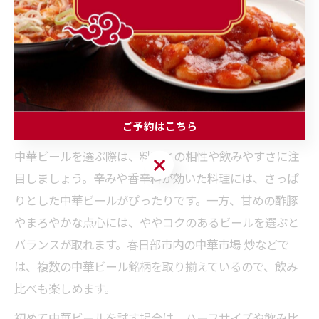
辛み・香辛料
すっきり飲み
さっぱりタイプ
系
やすい
甘め・酢豚/
味をしっかり
コクのあるタイプ
点心
支える
ビールが苦手
フルーティー・低ア
飲みやすさ重
な方
ルコール
視
ご予約はこちら
中華ビールを選ぶ際は、料理との相性や飲みやすさに注
ご予約はこちら
目しましょう。辛みや香辛料が効いた料理には、さっぱ
りとした中華ビールがぴったりです。一方、甘めの酢豚
やまろやかな点心には、ややコクのあるビールを選ぶと
バランスが取れます。春日部市内の中華市場 炒などで
は、複数の中華ビール銘柄を取り揃えているので、飲み
比べも楽しめます。
初めて中華ビールを試す場合は、ハーフサイズや飲み比