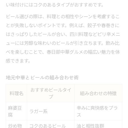
中華ビールで楽しむ春日部の夜時間
い味付けにはコクのあるタイプがおすすめです。
春日部市の食とお酒の楽しみ方
ビール選びの際は、料理との相性やシーンを考慮するこ
中華で広がる春日部の日常風景
とが失敗しないポイントです。例えば、餃子や春巻きに
はさっぱりしたビールが合い、四川料理などピリ辛メニ
春日部の中華の奥深さに迫るガイド
ューには芳醇な味わいのビールが引き立ちます。飲み比
中華とビールの相性早見ガイド
べを楽しむことで、春日部中華グルメの幅広い魅力を体
春日部中華の奥深さを味わう方法
感できます。
地元で愛される中華の秘密とは
中華ビールで知る春日部の新世界
地元中華とビールの組み合わせ術
春日部ならではの中華文化解説
おすすめビールタイ
料理名
組み合わせの特徴
プ
麻婆豆
辛みに爽快感をプラ
ラガー系
腐
ス
炒め物
コクのあるビール
油と相性抜群