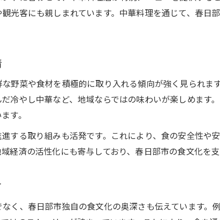
や観光客にも親しまれています。中華料理を通じて、春日
地元著名人も愛した春日部の中華文化
アニメの舞台背景と中華の共通点を考察
有名人が語る春日部の中華ストーリー
情
春日部の多彩な食文化で中華の奥深さを味わう
鮮な野菜や食材を積極的に取り入れる傾向が強く見られま
多様な春日部グルメに見る中華の進化
んだ冷やし中華など、地域ならではの味わいが楽しめます
春日部の食文化が育む中華料理の工夫
います。
地元の味覚と調和する中華の魅力
ご予約はこちら
ご予約はこちら
推進する取り組みも活発です。これにより、食の安全性や
中華宝典で知る春日部の食文化の幅
地域経済の活性化にも寄与しており、春日部市の食文化を支
春日部市民が愛する中華の多様な楽しみ方
地域の伝統と現代中華が出会う春日部の魅惑体験
さ
伝統文化が現代中華と融合する体験を紹介
でなく、春日部市独自の食文化の奥深さも伝えています。
春日部で味わう新旧中華の楽しみ方とは