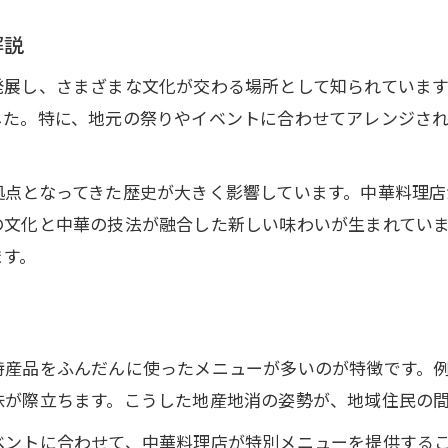
中華を通じて春日部のご当地グルメ再発見
解説
地元で親しまれる中華料理の魅力を分析
春日部の食材が中華に与える影響とは
発展し、さまざまな文化が交わる場所として知られていま
した。特に、地元の祭りやイベントに合わせてアレンジさ
中華で味わう春日部グルメランキング考察
歴史ある粕壁と中華宝典の意外な関係性
拠点となってきた歴史が大きく影響しています。中華料理店
粕壁の歴史が中華文化に与えた影響を検証
の文化と中華の技法が融合した新しい味わいが生まれてい
宿場町伝統と中華宝典の接点を探る
ます。
中華料理と粕壁の歴史的背景を紐解く
粕壁時代から続く春日部の中華文化の系譜
伝統と現代が融合する春日部の中華事情
特産品をふんだんに使ったメニューが多いのが特徴です。
アニメや有名人から紐解く春日部市と中華の繋がり
味が際立ちます。こうした地産地消の姿勢が、地域住民の
中華料理とアニメ文化の意外な関係性
ベントに合わせて、中華料理店が特別メニューを提供する
有名人と中華が彩る春日部の魅力に迫る