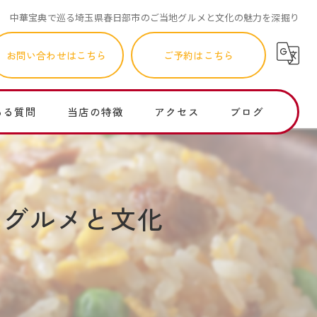
中華宝典で巡る埼玉県春日部市のご当地グルメと文化の魅力を深掘り
お問い合わせはこちら
ご予約はこちら
ある質問
当店の特徴
アクセス
ブログ
町中華
コラム
ランチ
地グルメと文化
個人店
子連れ
レバニラ