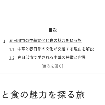
目次
春日部市の中華文化と食の魅力を探る旅
中華と春日部の文化が交差する理由を解説
春日部市で愛される中華の特徴と背景
地元食材が活きる春日部の中華料理事情
中華宝典が伝える春日部食文化の奥深さ
ご当地グルメで知る春日部市と中華の縁
化と食の魅力を探る旅
地元グルメが彩る春日部の中華を深堀り
春日部名物と中華の融合が生む新定番