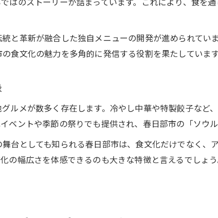
らではのストーリーが詰まっています。これにより、食を通
中華料理を通じた春日部の魅力発見旅
伝統行事と中華のコラボレーション事例
伝統と革新が融合した独自メニューの開発が進められてい
現代の感性で楽しむ春日部の中華文化
市の食文化の魅力を多角的に発信する役割を果たしていま
縁
地グルメが数多く存在します。冷やし中華や特製餃子など
元イベントや季節の祭りでも提供され、春日部市の「ソウル
の舞台としても知られる春日部市は、食文化だけでなく、
文化の幅広さを体感できるのも大きな特徴と言えるでしょ
。