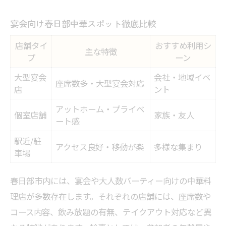
宴会向け春日部中華スポット徹底比較
店舗タイ
おすすめ利用シ
主な特徴
プ
ーン
大型宴会
会社・地域イベ
座席数多・大型宴会対応
店
ント
アットホーム・プライベ
個室店舗
家族・友人
ート感
駅近/駐
アクセス良好・移動が楽
多様な集まり
車場
春日部市内には、宴会や大人数パーティー向けの中華料
理店が多数存在します。それぞれの店舗には、座席数や
コース内容、飲み放題の有無、テイクアウト対応など異