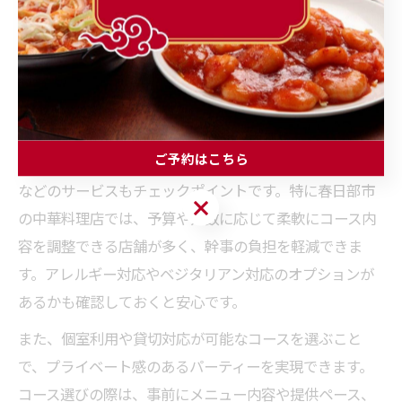
満足できるコース選びが成功のカギとなります。まず重
視したいのは、前菜からデザートまでバランスよく構成
された内容かどうかです。彩り豊かな前菜や人気の点
心、ボリューム満点のメイン料理が揃っているかを確認
しましょう。
ご予約はこちら
次に、飲み放題プランの有無や、人数に応じた大皿提供
などのサービスもチェックポイントです。特に春日部市
ご予約はこちら
の中華料理店では、予算や人数に応じて柔軟にコース内
容を調整できる店舗が多く、幹事の負担を軽減できま
す。アレルギー対応やベジタリアン対応のオプションが
あるかも確認しておくと安心です。
また、個室利用や貸切対応が可能なコースを選ぶこと
で、プライベート感のあるパーティーを実現できます。
コース選びの際は、事前にメニュー内容や提供ペース、