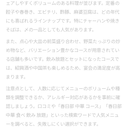
ェアしやすくボリュームのある料理が並びます。定番の
餃子や春巻き、エビチリ、酢豚、麻婆豆腐は、どの年代
にも喜ばれるラインナップです。特にチャーハンや焼き
そばは、〆の一品としても人気があります。
また、点心や大皿の前菜盛り合わせ、野菜たっぷりの炒
め物など、バリエーション豊かなコースが用意されてい
る店舗も多いです。飲み放題とセットになったコースで
は、紹興酒や中国茶も楽しめるため、宴会の満足度が高
まります。
注意点として、人数に応じてメニューのボリュームや種
類を調整できるか、アレルギー対応があるかを事前に確
認しましょう。口コミや「春日部 中華 コース」「春日部
中華 食べ 飲み 放題」といった検索ワードで人気メニュ
ーを調べると、失敗しにくい選択ができます。