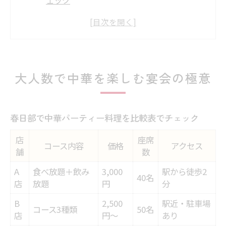
宴会にぴったりな中華の選び方を解説
大人数利用なら知っておきたい中華の魅力
中華パーティー成功のコツを春日部で探る
団体向け中華料理の人気メニューまとめ
大人数で中華を楽しむ宴会の極意
春日部市で団体向け中華パーティー提案
団体利用に最適な春日部中華の特徴一覧
春日部で中華パーティー料理を比較表でチェック
春日部で中華パーティーを満喫する方法
店
座席
大人数にうれしい中華コースの選び方
コース内容
価格
アクセス
舗
数
テイクアウト対応の中華料理が便利な理由
A
食べ放題＋飲み
3,000
駅から徒歩2
宴会向け春日部中華スポット徹底比較
40名
店
放題
円
分
宴会や会食に最適な中華選びのコツ
B
2,500
駅近・駐車場
コース3種類
50名
春日部の中華宴会コース比較早見表
店
円～
あり