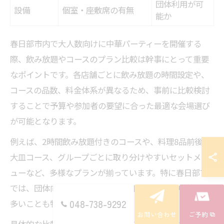
団体利用が可
設備
個室・座敷席の有無
能か
春日部市内で大人数向けに中華パーティーを開催する
際、飲み放題やコースのプラン比較は幹事にとって重要
なポイントです。各店舗ごとに飲み放題の時間設定や、
コースの品数、料金体系が異なるため、事前に比較検討
することで予算や参加者の要望に合った最適な会場選び
が可能となります。
例えば、2時間飲み放題付きのコースや、料理8品前後の
大皿コース、グループごとに取り分けやすいセットメニ
ューなど、多様なプランが揃っています。特に春日部市
では、団体向けの個室や座敷席を用意している中華店が
048-738-9292
多いことも特徴です。
お問い合わせ
ご予約
具体的な比較ポイントとしては、コースに含まれる料理