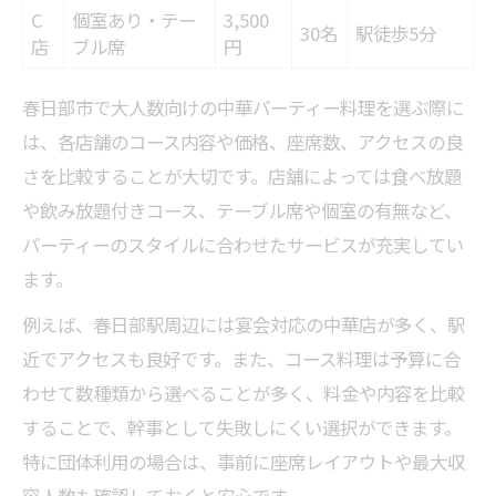
会食で人気の中華料理を押さえるポイント
C
個室あり・テー
3,500
30名
駅徒歩5分
店
ブル席
大人数宴会におすすめの中華とは
円
春日部で宴会利用に適した中華の見極め方
春日部市で大人数向けの中華パーティー料理を選ぶ際に
中華コース選びで失敗しないための秘訣
は、各店舗のコース内容や価格、座席数、アクセスの良
コースも飲み放題も春日部中華が充実
さを比較することが大切です。店舗によっては食べ放題
春日部中華の飲み放題・コース比較表
や飲み放題付きコース、テーブル席や個室の有無など、
飲み放題付き中華パーティーの魅力
パーティーのスタイルに合わせたサービスが充実してい
ます。
コース内容で選ぶ春日部の中華宴会
春日部中華で宴会を楽しむおすすめ術
例えば、春日部駅周辺には宴会対応の中華店が多く、駅
中華の食べ放題・飲み放題活用法
近でアクセスも良好です。また、コース料理は予算に合
わせて数種類から選べることが多く、料金や内容を比較
春日部で大勢が満足する中華の魅力とは
することで、幹事として失敗しにくい選択ができます。
大人数で盛り上がる中華料理ランキング
特に団体利用の場合は、事前に座席レイアウトや最大収
春日部中華の人気メニューを徹底解説
容人数も確認しておくと安心です。