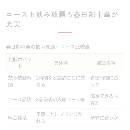
コースも飲み放題も春日部中華が
充実
春日部中華の飲み放題・コース比較表
比較ポイン
具体例
確認事項
ト
飲み放題時
2時間など店舗ごとに異
希望時間に合
間
なる
うか
満足できる内
コース品数
8品前後の大皿コース等
容か
予算ごとにプラン分か
料金体系
予算に合うか
れる