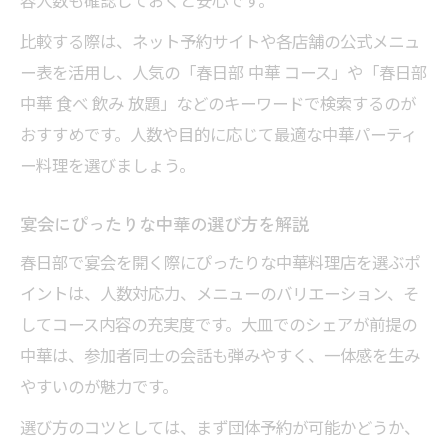
シェアしやすい中華が宴会で選ばれる理由
比較する際は、ネット予約サイトや各店舗の公式メニュ
本格中華でパーティーを格上げする方法
ー表を活用し、人気の「春日部 中華 コース」や「春日部
春日部ならではの中華の楽しみ方
中華 食べ 飲み 放題」などのキーワードで検索するのが
幹事必見！春日部中華パーティー成功法
おすすめです。人数や目的に応じて最適な中華パーティ
幹事向け春日部中華宴会準備チェック表
ー料理を選びましょう。
春日部で中華パーティーを成功させるコツ
宴会にぴったりな中華の選び方を解説
団体予約時の中華店選びポイント
大人数利用で注意したい中華の予約術
春日部で宴会を開く際にぴったりな中華料理店を選ぶポ
イントは、人数対応力、メニューのバリエーション、そ
春日部中華パーティーで失敗しない方法
してコース内容の充実度です。大皿でのシェアが前提の
中華は、参加者同士の会話も弾みやすく、一体感を生み
やすいのが魅力です。
選び方のコツとしては、まず団体予約が可能かどうか、