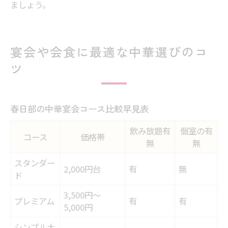
ましょう。
宴会や会食に最適な中華選びのコ
ツ
春日部の中華宴会コース比較早見表
飲み放題有
個室の有
コース
価格帯
無
無
スタンダー
2,000円台
有
無
ド
3,500円～
プレミアム
有
有
5,000円
シンプル大