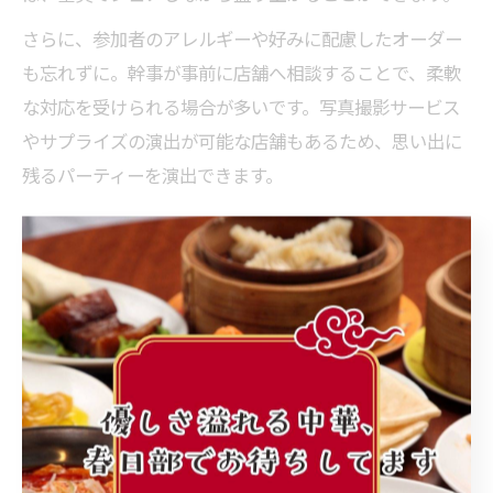
さらに、参加者のアレルギーや好みに配慮したオーダー
も忘れずに。幹事が事前に店舗へ相談することで、柔軟
な対応を受けられる場合が多いです。写真撮影サービス
やサプライズの演出が可能な店舗もあるため、思い出に
残るパーティーを演出できます。
大人数にうれしい中華コースの選び方
ポイント
内容
コース構成
前菜・点心・メイン・デザート
サービス
飲み放題・大皿提供・人数調整
対応
アレルギー・ベジタリアン・個室/貸切
大人数で中華パーティーを開催する際は、参加者全員が