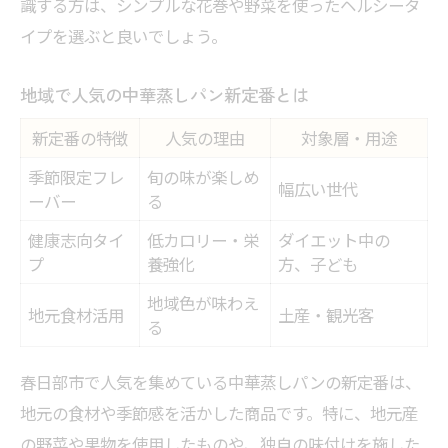
識する方は、シンプルな花巻や野菜を使ったヘルシータ
イプを選ぶと良いでしょう。
地域で人気の中華蒸しパン新定番とは
新定番の特徴
人気の理由
対象層・用途
季節限定フレ
旬の味が楽しめ
幅広い世代
ーバー
る
健康志向タイ
低カロリー・栄
ダイエット中の
プ
養強化
方、子ども
地域色が味わえ
地元食材活用
土産・観光客
る
春日部市で人気を集めている中華蒸しパンの新定番は、
地元の食材や季節感を活かした商品です。特に、地元産
の野菜や果物を使用したものや、独自の味付けを施した