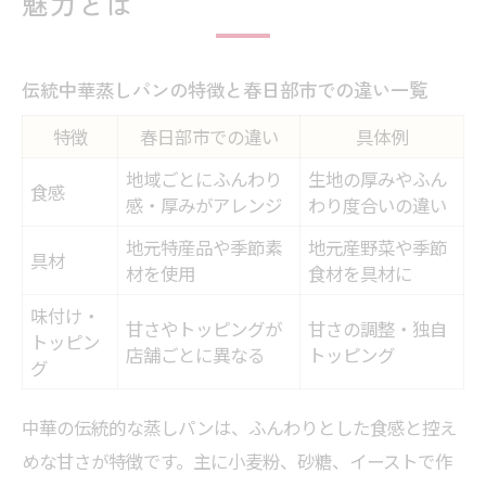
魅力とは
伝統中華蒸しパンの特徴と春日部市での違い一覧
特徴
春日部市での違い
具体例
地域ごとにふんわり
生地の厚みやふん
食感
感・厚みがアレンジ
わり度合いの違い
地元特産品や季節素
地元産野菜や季節
具材
材を使用
食材を具材に
味付け・
甘さやトッピングが
甘さの調整・独自
トッピン
店舗ごとに異なる
トッピング
グ
中華の伝統的な蒸しパンは、ふんわりとした食感と控え
めな甘さが特徴です。主に小麦粉、砂糖、イーストで作