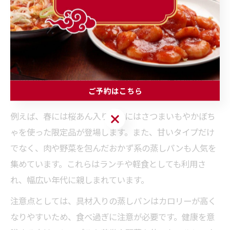
通
おかず系・ヘルシータイ
肉、野菜
年
プ
春日部市では、伝統的な中華蒸しパンに加えて、さまざ
まなバリエーションが開発されています。特に注目され
ているのは、地元産の野菜や果物を生地に練り込んだタ
ご予約はこちら
イプや、季節限定の味わいを楽しめる蒸しパンです。
例えば、春には桜あん入り、秋にはさつまいもやかぼち
ご予約はこちら
ゃを使った限定品が登場します。また、甘いタイプだけ
でなく、肉や野菜を包んだおかず系の蒸しパンも人気を
集めています。これらはランチや軽食としても利用さ
れ、幅広い年代に親しまれています。
注意点としては、具材入りの蒸しパンはカロリーが高く
なりやすいため、食べ過ぎに注意が必要です。健康を意