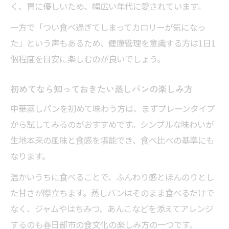
く、胃に優しいため、幅広い年代に愛されています。
ヘルシー志向に嬉しい中華蒸しパン活用術
ヘルシー中華蒸しパンの材料・栄養成分比
一方で「つい食べ過ぎてしまってカロリーが気になっ
較表
た」という声もあるため、健康管理を意識する方は1日1
ダイエット派におすすめの中華蒸しパン活
個程度を目安に楽しむのが良いでしょう。
用術
初めてなら知っておきたい蒸しパンの楽しみ方
春日部市で人気のヘルシー中華蒸しパンと
は
中華蒸しパンを初めて味わう方は、まずプレーンタイプ
から試してみるのがおすすめです。シンプルな味わいが
健康を意識した中華蒸しパンの選び方
生地本来の風味と食感を堪能でき、食べ比べの基準にも
中華蒸しパンをヘルシーに楽しむコツ
なります。
温かいうちに食べることで、ふんわり感とほんのりとし
た甘さが際立ちます。蒸しパンはそのまま食べるだけで
なく、ジャムやはちみつ、あんこなどを添えてアレンジ
するのも春日部市の食文化の楽しみ方の一つです。