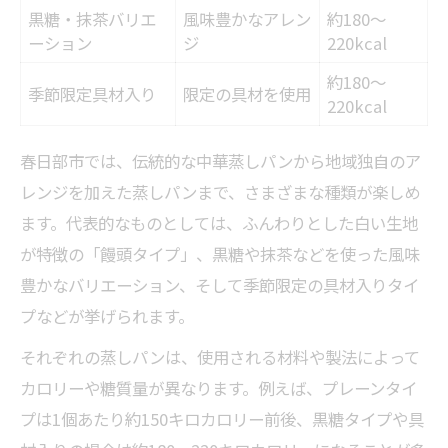
黒糖・抹茶バリエ
風味豊かなアレン
約180〜
春日部市発・注目の中華蒸しパンバリエー
ーション
ジ
220kcal
ション
約180〜
地域で人気の中華蒸しパン新定番とは
季節限定具材入り
限定の具材を使用
220kcal
中華の伝統を受け継ぐ蒸しパンの魅力とは
伝統中華蒸しパンの特徴と春日部市での違
春日部市では、伝統的な中華蒸しパンから地域独自のア
い一覧
レンジを加えた蒸しパンまで、さまざまな種類が楽しめ
ます。代表的なものとしては、ふんわりとした白い生地
春日部市で受け継がれる中華蒸しパンの歴
が特徴の「饅頭タイプ」、黒糖や抹茶などを使った風味
史
豊かなバリエーション、そして季節限定の具材入りタイ
中華伝統の技が光る蒸しパンの魅力
プなどが挙げられます。
蒸しパン好きなら知りたい中華の伝統要素
それぞれの蒸しパンは、使用される材料や製法によって
なぜ中華蒸しパンは幅広い世代に愛される
カロリーや糖質量が異なります。例えば、プレーンタイ
のか
プは1個あたり約150キロカロリー前後、黒糖タイプや具
蒸しパンのカロリー比較で賢く選ぶ方法