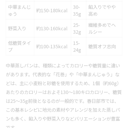
中華まんじ
30-
餡入りでやや
約150-180kcal
ゅう
35g
高め
25-
繊維多めでヘ
野菜入り
約130-160kcal
32g
ルシー
低糖質タイ
15-
約100-135kcal
糖質オフ志向
プ
24g
中華蒸しパンは、種類によってカロリーや糖質量に違い
があります。代表的な「花巻」や「中華まんじゅう」な
どは、主に小麦粉と砂糖を使用するため、1個（約60g）
あたりのカロリーはおよそ130〜180キロカロリー、糖質
は25〜35g前後となるのが一般的です。春日部市では、
この基本レシピに地元の素材やアレンジを加えた蒸しパ
ンも多く、餡入りや野菜入りなどバリエーションが豊富
です。