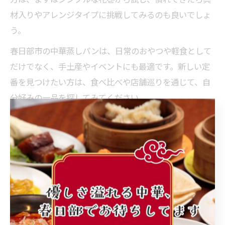
材入りやアレンジタイプに挑戦してみるのも良いでしょ
う。
春日部市の中華蒸しパンは、日常のおやつや軽食として
だけでなく、手土産やイベントにも最適です。新しい定
番を見つけたい方は、食べ比べや店舗巡りを通じて、自
分好みの一品を探してみてください。
春日部市発・注目の中華蒸しパンバリエーション
季
特徴的なバリエーション
主な具材
節
春
桜あん入り
桜あん
さつまいも、かぼち
秋
さつまいも・かぼちゃ
ゃ