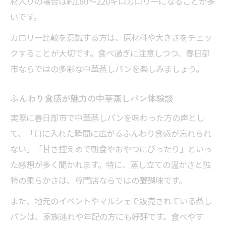
材入りの場合は約180〜220キロカロリーになることが多
中華蒸しパン種類別カロリー・糖質比較表
いです。
カロリーが気になる方必見の選び方
カロリー比較を意識する方は、原材料や大きさをチェッ
ダイエット中でも楽しめる中華蒸しパンの
クすることが大切です。食べ過ぎに注意しつつ、春日部
選択術
市ならではの多彩な中華蒸しパンを楽しみましょう。
春日部市で賢く選ぶ中華蒸しパンのコツ
蒸しパンのカロリーを抑える工夫とは
ふんわり食感が魅力の中華蒸しパン体験談
地域色豊かな中華蒸しパンが食文化を彩る
実際に春日部市で中華蒸しパンを味わった方の声とし
春日部市で出会える地域色豊かな中華蒸し
て、「口に入れた瞬間に広がるふんわり食感が忘れられ
パン比較
ない」「甘さ控えめで朝食やおやつにぴったり」といっ
地域ごとに違う中華蒸しパンの魅力
た感想が多く聞かれます。特に、蒸し立ての温かさと独
春日部市の食文化を感じる中華蒸しパン
特の柔らかさは、専門店ならではの醍醐味です。
地元ならではのアレンジ中華蒸しパンとは
また、地元のイベントやマルシェで販売されている蒸し
春日部市民が愛する中華蒸しパンの秘密
パンは、家族連れや年配の方にも好評です。食べやす