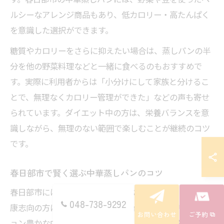
ルシーなアレンジ商品もあり、低カロリー・高たんぱく
を意識した選択ができます。
糖質やカロリーをさらに抑えたい場合は、蒸しパンの半
分を他の野菜料理などと一緒に食べるのもおすすめで
す。実際に利用者からは「小分けにして家族と分けるこ
とで、無理なくカロリー管理ができた」などの声も寄せ
られています。ダイエット中の方は、栄養バランスを意
識しながら、無理のない範囲で楽しむことが継続のコツ
です。
春日部市で賢く選ぶ中華蒸しパンのコツ
春日部市には、地元の食材を使った限定蒸しパンや、健
048-738-9292
康志向の方に向けた低カロリータイプなど、バリエーシ
お問い合わせ
ご予約
ョン豊かな中華蒸しパンが揃っています。選ぶ際は、店