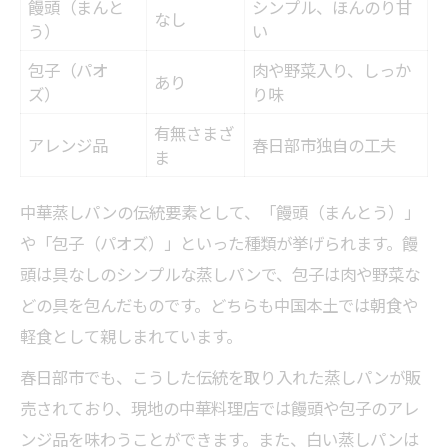
饅頭（まんと
シンプル、ほんのり甘
なし
う）
い
包子（パオ
肉や野菜入り、しっか
あり
ズ）
り味
有無さまざ
アレンジ品
春日部市独自の工夫
ま
中華蒸しパンの伝統要素として、「饅頭（まんとう）」
や「包子（パオズ）」といった種類が挙げられます。饅
頭は具なしのシンプルな蒸しパンで、包子は肉や野菜な
どの具を包んだものです。どちらも中国本土では朝食や
軽食として親しまれています。
春日部市でも、こうした伝統を取り入れた蒸しパンが販
売されており、現地の中華料理店では饅頭や包子のアレ
ンジ品を味わうことができます。また、白い蒸しパンは