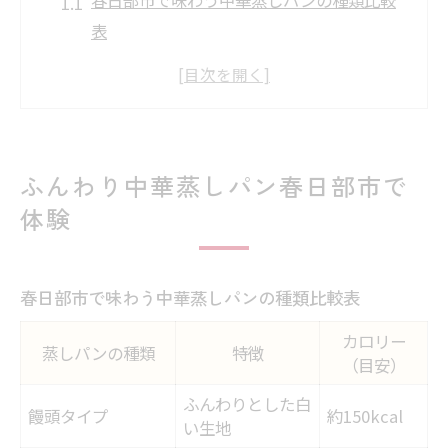
表
ふんわり食感が魅力の中華蒸しパン体験談
初めてなら知っておきたい蒸しパンの楽し
み方
絶品中華蒸しパンを満喫する春日部市の楽
ふんわり中華蒸しパン春日部市で
しみ
体験
話題の中華蒸しパン、春日部市での人気の
理由
春日部市で味わう中華蒸しパンの種類比較表
春日部市で味わう中華蒸しパンの新定番
中華蒸しパン新定番・春日部市での特徴比
カロリー
蒸しパンの種類
特徴
較
（目安）
春日部市の中華蒸しパンが進化した理由
ふんわりとした白
饅頭タイプ
約150kcal
い生地
新定番を求めるなら春日部市中華蒸しパン