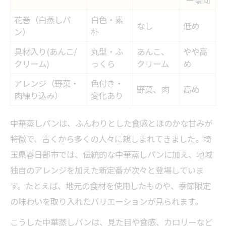
花巻（白蒸しパ
白色・素
なし
低め
ン）
朴
具材入り(あんこ/
丸型・ふ
あんこ、
やや高
クリーム)
っくら
クリーム
め
アレンジ（野菜・
色付き・
野菜、肉
高め
肉練り込み）
変化あり
中華蒸しパンは、ふんわりとした食感とほのかな甘みが
特徴で、古くから多くの人々に親しまれてきました。埼
玉県春日部市では、伝統的な中華蒸しパンに加え、地域
独自のアレンジを加えた新定番が次々と登場していま
す。たとえば、地元の食材を使用したものや、季節限定
の味わいを取り入れたバリエーションが見られます。
こうした中華蒸しパンは、見た目や食感、カロリーなど