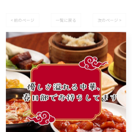
< 前のページ
一覧に戻る
次のページ >
カテゴリー
Categories
全てのカテゴリー
町中華
ランチ
個人店
子連れ
レバニラ