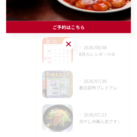
最近の投稿
Recent
Posts
ご予約はこちら
ご予約はこちら
2026/08/08
8月カレンダー🌞🌻⁡
2026/07/30
春日部市プレミアム商品券✨⁡
2026/07/23
冷やし中華人気です✨⁡