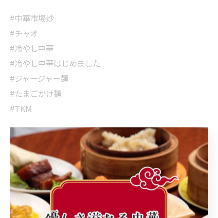
#中華市場炒
#チャオ
#冷やし中華
#冷やし中華はじめました
#ジャージャー麺
#たまごかけ麺
#TKM
< 前のページ
一覧に戻る
次のページ >