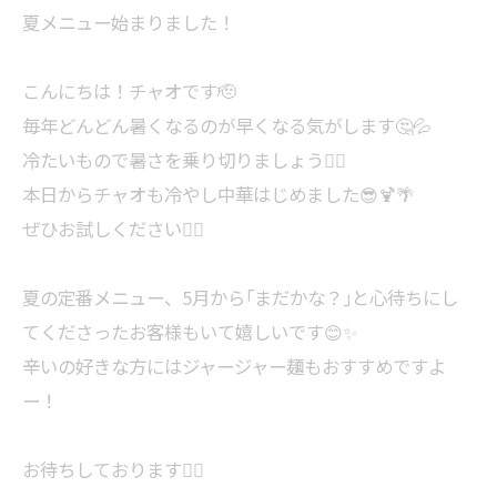
夏メニュー始まりました！
こんにちは！チャオです🫡
毎年どんどん暑くなるのが早くなる気がします🤔💦
冷たいもので暑さを乗り切りましょう🏄‍♀️
本日からチャオも冷やし中華はじめました😎🍹🌴
ぜひお試しください🙇‍♂️
夏の定番メニュー、5月から｢まだかな？｣と心待ちにし
てくださったお客様もいて嬉しいです😊✨
辛いの好きな方にはジャージャー麺もおすすめですよ
ー！
お待ちしております🙇‍♂️