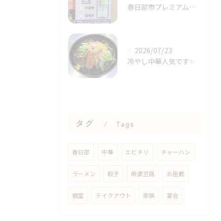
春日部市プレミアム商品券✨⁡
2026/07/23
冷やし中華人気です✨⁡
タグ
Tags
春日部
中華
エビチリ
チャーハン
ラーメン
餃子
麻婆豆腐
お座敷
個室
テイクアウト
家族
宴会