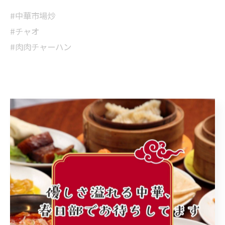
#中華市場炒
#チャオ
#肉肉チャーハン
< 前のページ
一覧に戻る
次のページ >
カテゴリー
Categories
全てのカテゴリー
町中華