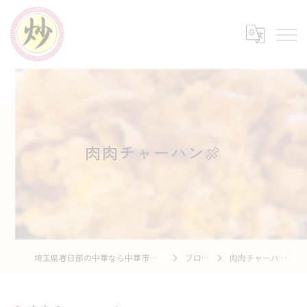
肉肉チャーハン🍖
埼玉県春日部の中華なら中華市場 炒
ブログ
肉肉チャーハン🍖