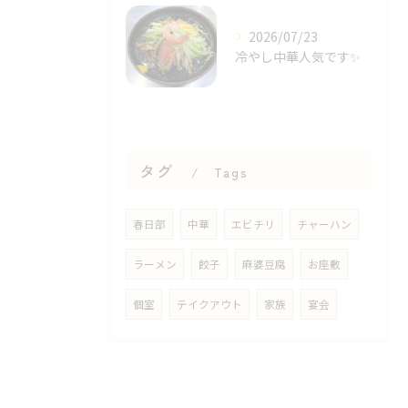
2026/07/23
冷やし中華人気です✨⁡
タグ
Tags
春日部
中華
エビチリ
チャーハン
ラーメン
餃子
麻婆豆腐
お座敷
個室
テイクアウト
家族
宴会