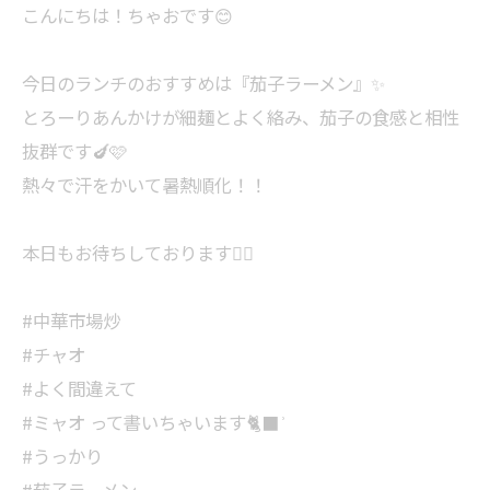
こんにちは！ちゃおです😊
今日のランチのおすすめは『茄子ラーメン』✨
とろーりあんかけが細麺とよく絡み、茄子の食感と相性
抜群です🍆🩷
熱々で汗をかいて暑熱順化！！
本日もお待ちしております🙇‍♀️
#中華市場炒
#チャオ
#よく間違えて
#ミャオ って書いちゃいます🐈‍⬛ ͗
#うっかり