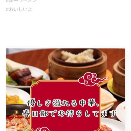
#茄子ラーメン
#おいしいよ
< 前のページ
一覧に戻る
次のページ >
カテゴリー
Categories
全てのカテゴリー
町中華
ランチ
個人店