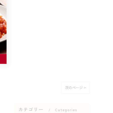
次のページ >
カテゴリー
Categories