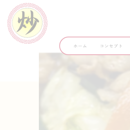
ホーム
コンセプト