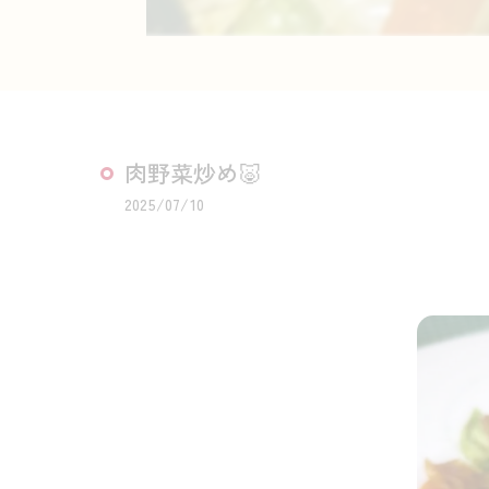
肉野菜炒め🐷
2025/07/10