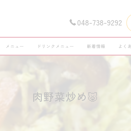
048-738-9292
メニュー
ドリンクメニュー
新着情報
よく
肉野菜炒め🐷