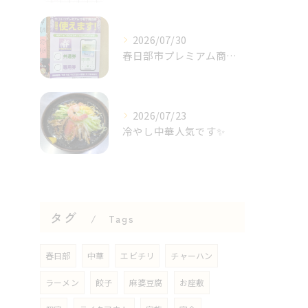
2026/07/30
春日部市プレミアム商品券✨⁡
2026/07/23
冷やし中華人気です✨⁡
タグ
Tags
春日部
中華
エビチリ
チャーハン
ラーメン
餃子
麻婆豆腐
お座敷