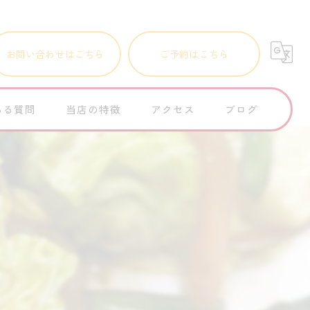
お問い合わせはこちら
ご予約はこちら
ある質問
当店の特徴
アクセス
ブログ
町中華
コラム
ランチ
個人店
子連れ
レバニラ