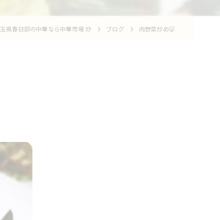
玉県春日部の中華なら中華市場 炒
ブログ
肉野菜炒め🐷