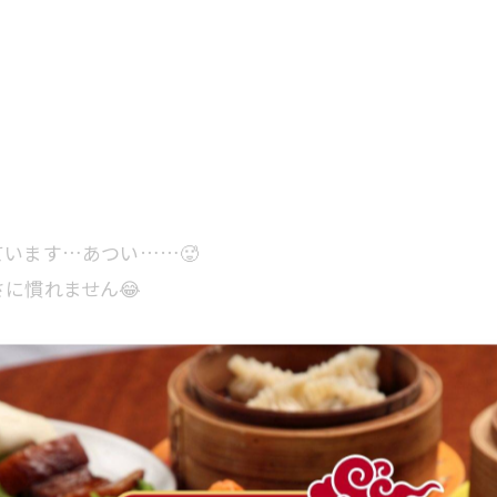
います…あつい……🥵
に慣れません😂
す🥹🙏🏻
ルに食べられる冷やし麺となっています！
ならぬ釜玉ラーメン🍜