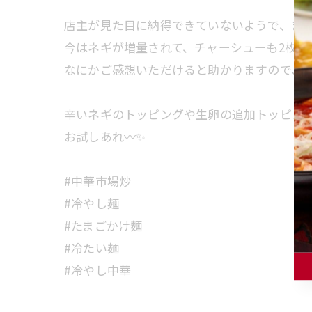
店主が見た目に納得できていないようで、ま
今はネギが増量されて、チャーシューも2枚に
なにかご感想いただけると助かりますので、
辛いネギのトッピングや生卵の追加トッピン
お試しあれ〰✨
#中華市場炒
#冷やし麺
#たまごかけ麺
#冷たい麺
#冷やし中華