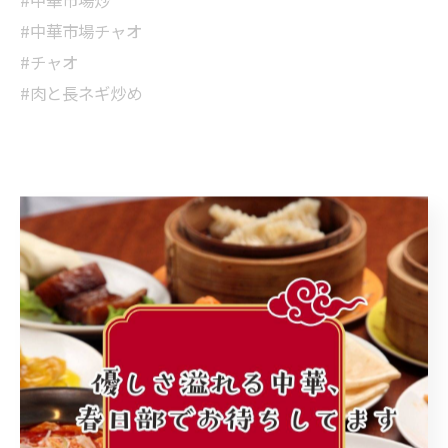
#中華市場炒
#中華市場チャオ
#チャオ
#肉と長ネギ炒め
< 前のページ
一覧に戻る
次のページ >
カテゴリー
Categories
全てのカテゴリー
町中華