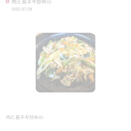
肉と長ネギ炒め🐽
2025/07/28
肉と長ネギ炒め🐽