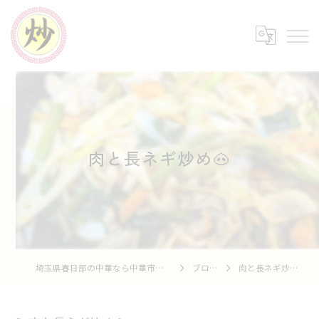
肉と長ネギ炒め🐽
埼玉県春日部の中華なら中華市場 炒
ブログ
肉と長ネギ炒め🐽