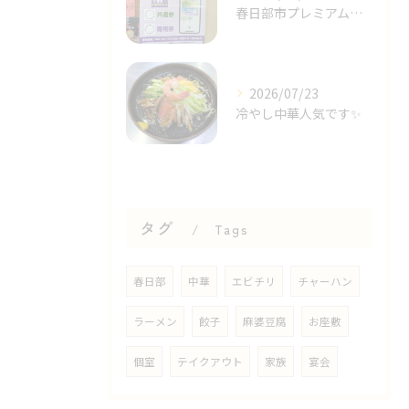
春日部市プレミアム商品券✨⁡
2026/07/23
冷やし中華人気です✨⁡
タグ
Tags
春日部
中華
エビチリ
チャーハン
ラーメン
餃子
麻婆豆腐
お座敷
個室
テイクアウト
家族
宴会