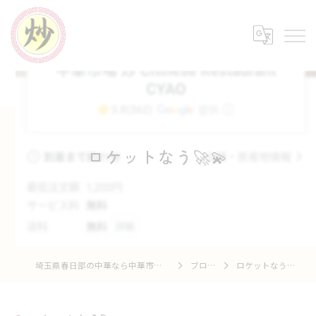
ロケットなう🚀💫
埼玉県春日部の中華なら中華市場 炒
ブログ
ロケットなう🚀💫