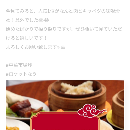
今見てみると、人気1位がなんと肉とキャベツの味噌炒
め！意外でした😂😂
始めたばかりで探り探りですが、ぜひ覗いて見ていただ
けると嬉しいです！
よろしくお願い致します✨🙏
#中華市場炒
#ロケットなう
< 前のページ
一覧に戻る
次のページ >