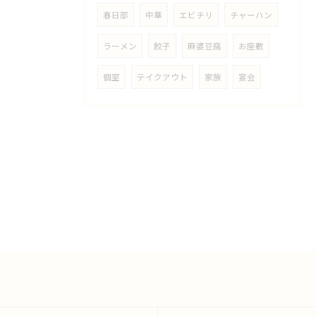
春日部
中華
エビチリ
チャーハン
ラーメン
餃子
麻婆豆腐
お座敷
個室
テイクアウト
家族
宴会