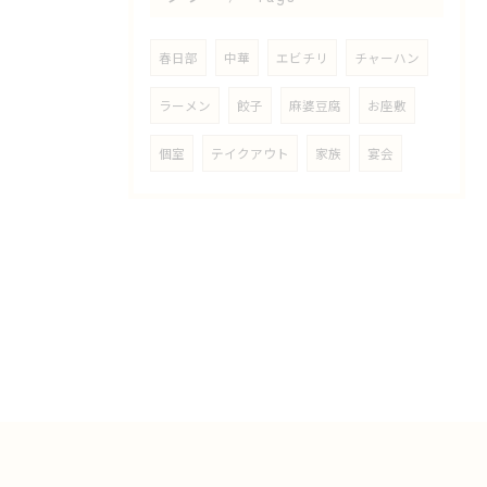
春日部
中華
エビチリ
チャーハン
ラーメン
餃子
麻婆豆腐
お座敷
個室
テイクアウト
家族
宴会