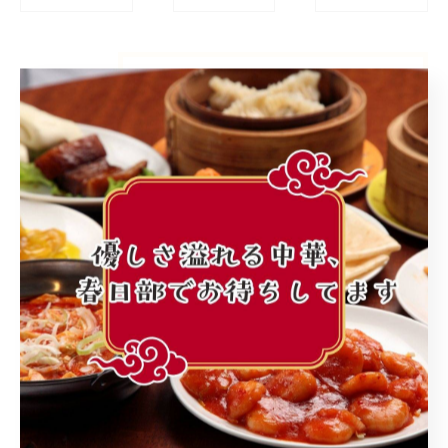
カテゴリー
Categories
全てのカテゴリー
町中華
ランチ
個人店
子連れ
レバニラ
最近の投稿
Recent
Posts