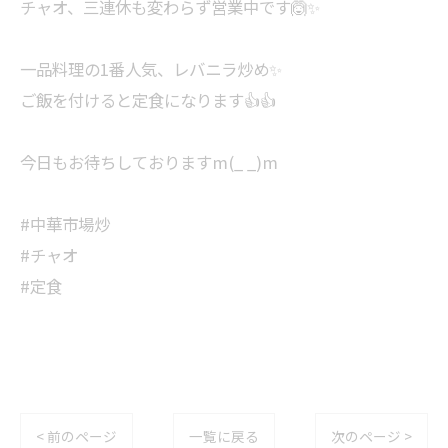
チャオ、三連休も変わらず営業中です🙆✨
一品料理の1番人気、レバニラ炒め✨
ご飯を付けると定食になります︎︎👍︎︎👍
今日もお待ちしておりますm(_ _)m
#中華市場炒
#チャオ
#定食
< 前のページ
一覧に戻る
次のページ >