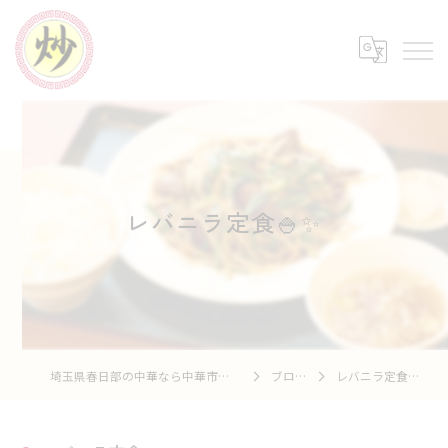
レバニラ定食🍚✨
埼玉県春日部の中華なら中華市場 炒
ブログ
レバニラ定食🍚✨