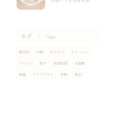
お祭りですね🍧🎇🍟⁡
タグ
Tags
春日部
中華
エビチリ
チャーハン
ラーメン
餃子
麻婆豆腐
お座敷
個室
テイクアウト
家族
宴会