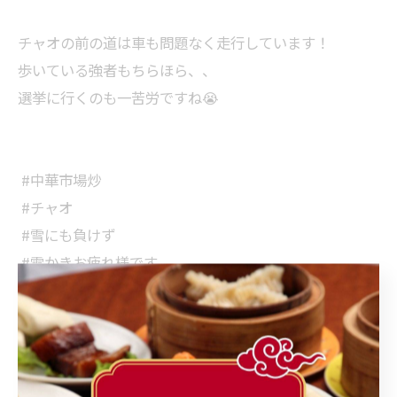
⁡チャオの前の道は車も問題なく走行しています！⁡
⁡歩いている強者もちらほら、、⁡
⁡選挙に行くのも一苦労ですね😭⁡
⁡ #中華市場炒 ⁡
⁡ #チャオ ⁡
⁡ #雪にも負けず ⁡
⁡ #雪かきお疲れ様です
< 前のページ
一覧に戻る
次のページ >