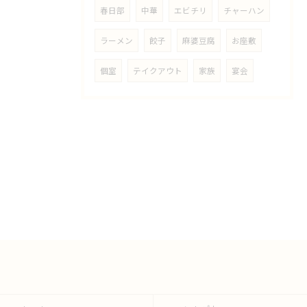
春日部
中華
エビチリ
チャーハン
ラーメン
餃子
麻婆豆腐
お座敷
個室
テイクアウト
家族
宴会