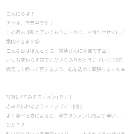
⁡こんにちは！⁡
⁡チャオ、営業中です！⁡
この週末は割と空いておりますので、お待たせせずにご
案内できます🤩⁡
こんな日はほんとうに、常連さんに感謝です🙏✨⁡
⁡いつも変わらず来てくださりありがとうございます🙇‍♀️⁡
⁡満足して帰って貰えるよう、心を込めて頑張ります💪🔥⁡
⁡写真は｢辛みそラーメン｣です！⁡
⁡赤みが伝わるようドアップです🙌🏻⁡⁡
⁡よく食べる方によると、蒙古タンメン北極より辛い、、
とか？？⁡