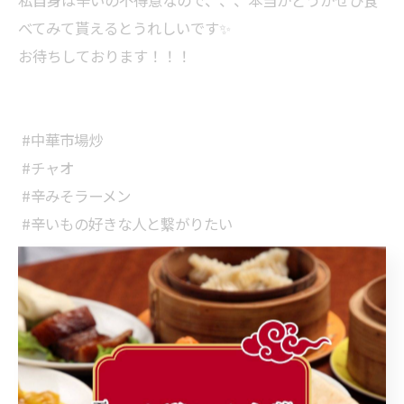
⁡私自身は辛いの不得意なので、、、本当かどうかぜひ食
べてみて貰えるとうれしいです✨⁡
⁡お待ちしております！！！⁡
⁡ #中華市場炒 ⁡
⁡ #チャオ ⁡
⁡ #辛みそラーメン ⁡
⁡ #辛いもの好きな人と繋がりたい
< 前のページ
一覧に戻る
次のページ >