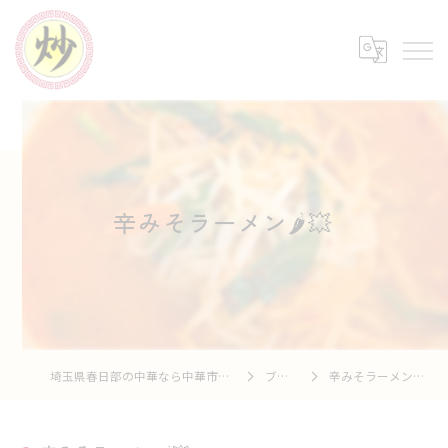
辛みそラーメン🌶️💥⁡
埼玉県春日部の中華なら中華市場 炒
ブログ
辛みそラーメン🌶️💥⁡