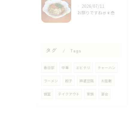
2026/07/11
お祭りですね🍧🎇🍟⁡
タグ
Tags
春日部
中華
エビチリ
チャーハン
ラーメン
餃子
麻婆豆腐
お座敷
個室
テイクアウト
家族
宴会