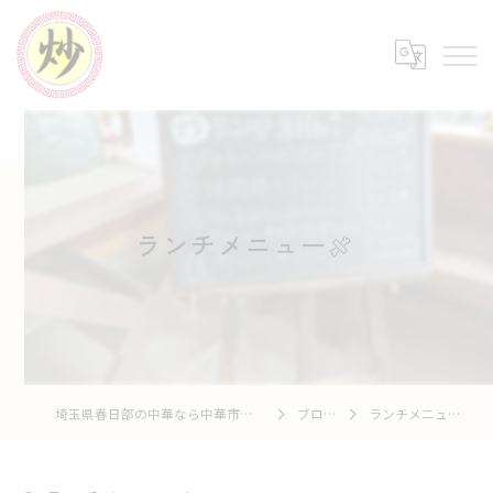
ランチメニュー🍖⁡
埼玉県春日部の中華なら中華市場 炒
ブログ
ランチメニュー🍖⁡