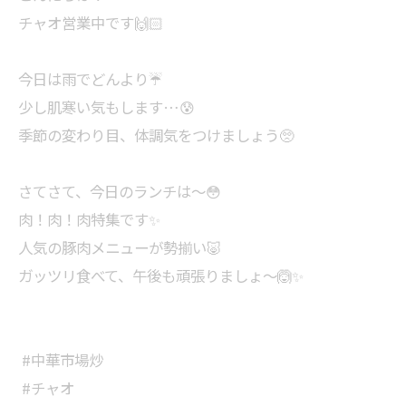
⁡チャオ営業中です🙌🏻⁡
⁡今日は雨でどんより☔⁡
⁡少し肌寒い気もします…😰⁡
⁡季節の変わり目、体調気をつけましょう🥺⁡
⁡⁡さてさて、今日のランチは⁡～😳⁡
⁡肉！肉！肉特集です✨⁡
⁡人気の豚肉メニューが勢揃い🐷⁡
ガッツリ食べて、午後も頑張りましょ～🙆✨⁡
⁡ #中華市場炒 ⁡
⁡ #チャオ ⁡