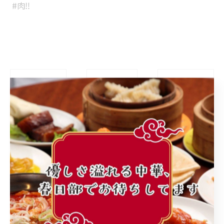
⁡ #肉‼︎
< 前のページ
一覧に戻る
次のページ >
カテゴリー
Categories
全てのカテゴリー
町中華
ランチ
個人店