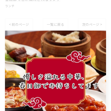
ランチ
< 前のページ
一覧に戻る
次のページ >
カテゴリー
Categories
全てのカテゴリー
町中華
ランチ
個人店
子連れ
レバニラ