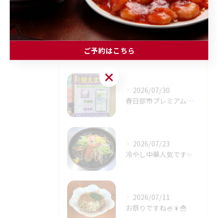
最近の投稿
Recent
ご予約はこちら
Posts
ご予約はこちら
2026/07/30
春日部市プレミアム商品券✨⁡
2026/07/23
冷やし中華人気です✨⁡
2026/07/11
お祭りですね🍧🎇🍟⁡