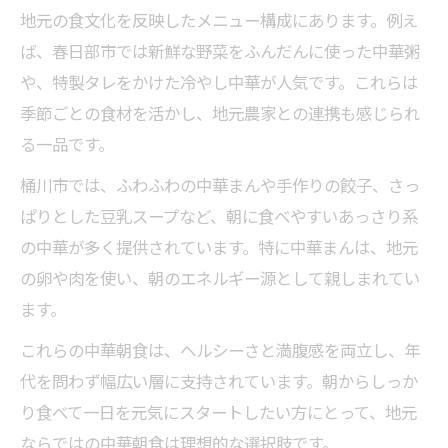
家族や友人と楽しむ中華朝食のおすすめプ
地元の食文化を反映したメニュー構成にあります。例え
ラン
ば、春日部市では新鮮な野菜をふんだんに使った中華粥
団らんにぴったりな中華朝食の魅力を紹介
や、特製タレをかけた冷やし中華が人気です。これらは
中華朝食で広がるコミュニケーションの輪
季節ごとの食材を活かし、地元農家との連携も感じられ
春日部と桶川で家族向けの中華朝食を楽し
る一品です。
む
桶川市では、ふわふわの中華まんや手作りの餃子、さっ
友人同士でシェアできる中華朝食の楽しみ
ぱりとした豆乳スープなど、朝に食べやすいあっさり系
方
の中華が多く提供されています。特に中華まんは、地元
地域に根ざす中華料理で始める一日
の卵や肉を使い、朝のエネルギー源として親しまれてい
ます。
地元中華朝食で感じる一日の良いスタート
地域の魅力を味わえる中華朝食の実例紹介
これらの中華朝食は、ヘルシーさと満腹感を両立し、年
春日部と桶川の伝統が息づく中華朝食の特
代を問わず幅広い層に支持されています。朝からしっか
徴
り食べて一日を元気にスタートしたい方にとって、地元
ならではの中華朝食は理想的な選択肢です。
一日を元気に始める中華朝食の栄養バラン