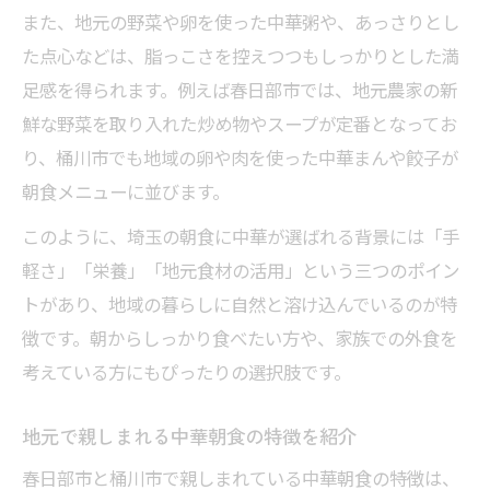
テイクアウトで気軽に楽しむ中華の魅力
また、地元の野菜や卵を使った中華粥や、あっさりとし
スピーディーに味わえる埼玉の中華朝食事
た点心などは、脂っこさを控えつつもしっかりとした満
情
足感を得られます。例えば春日部市では、地元農家の新
忙しい朝にぴったりな中華のメニュー例
鮮な野菜を取り入れた炒め物やスープが定番となってお
朝の時短に活躍する中華朝食の工夫
り、桶川市でも地域の卵や肉を使った中華まんや餃子が
朝食メニューに並びます。
中華朝食が春日部市と桶川市で親しまれる背景
春日部と桶川で中華朝食が根付いた理由
このように、埼玉の朝食に中華が選ばれる背景には「手
軽さ」「栄養」「地元食材の活用」という三つのポイン
地元食材を活かす中華朝食の工夫に注目
トがあり、地域の暮らしに自然と溶け込んでいるのが特
地域住民に愛される中華朝食の歴史と背景
徴です。朝からしっかり食べたい方や、家族での外食を
春日部市と桶川市の中華朝食と地域文化の
考えている方にもぴったりの選択肢です。
関係
中華朝食の普及に貢献した地元の活動とは
地元で親しまれる中華朝食の特徴を紹介
家族や友人と過ごす中華な朝食時間
春日部市と桶川市で親しまれている中華朝食の特徴は、