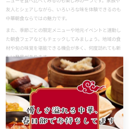
ニューを食べ比べてみるのも楽しみの一つです。家族や
友人とシェアしながら、いろいろな味を体験できるのも
中華朝食ならではの魅力です。
また、季節ごとの限定メニューや地元イベントと連動し
た朝食フェアなどもチェックしてみましょう。地域の食
材や旬の味覚を堪能できる機会が多く、何度訪れても新
しい発見があります。
中華を通じて感じる春日部と桶川の温かさ
中華朝食を通じて感じる春日部市や桶川市の魅力は、地
域の人々の温かさやおもてなしの心にあります。店舗ス
タッフとの何気ない会話や、常連客同士の交流から、地
元ならではの人間関係が生まれています。
こうした雰囲気は、初めて訪れる人にも安心感を与え、