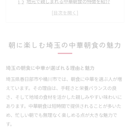
地元で親しまれる中華朝食の特徴を紹介
朝の時間を彩る埼玉の中華の楽しみ方
春日部と桶川に根付く中華朝食文化の魅力
中華朝食で始める新しい埼玉の朝の習慣
地元で愛される春日部と桶川の中華体験
朝に楽しむ埼玉の中華朝食の魅力
春日部と桶川の中華朝食の地元ならではの
味わい
埼玉の朝食に中華が選ばれる理由と魅力
地域密着の中華店が提供する朝のひととき
埼玉県春日部市や桶川市では、朝食に中華を選ぶ人が増
地元で長く愛される中華朝食の秘密とは
えています。その理由は、手軽さと栄養バランスの良
春日部と桶川の中華朝食の楽しみ方を解説
さ、そして地域の食材を活かした親しみやすい味わいに
中華を通じて感じる春日部と桶川の温かさ
あります。中華朝食は短時間で提供されることが多いた
忙しい朝も中華なら手軽に味わえる理由
め、忙しい朝でも無理なく楽しめる点が大きな魅力で
中華朝食が忙しい朝に選ばれるポイント
す。