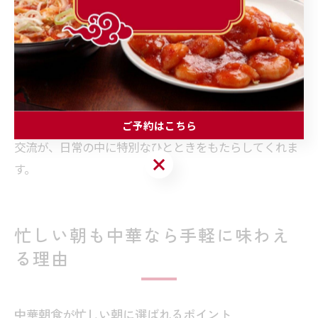
リピーターを増やす大きな要因となっています。食事を
楽しみながら地域コミュニティとのつながりを実感でき
るのは、春日部市と桶川市の中華朝食ならではです。
口コミや地元住民の声からも、「朝の中華で一日が元気
に始まる」「地域の人と自然に会話が生まれる」など、
実際の体験談が多く寄せられています。こうした温かな
ご予約はこちら
交流が、日常の中に特別なひとときをもたらしてくれま
ご予約はこちら
す。
忙しい朝も中華なら手軽に味わえ
る理由
中華朝食が忙しい朝に選ばれるポイント