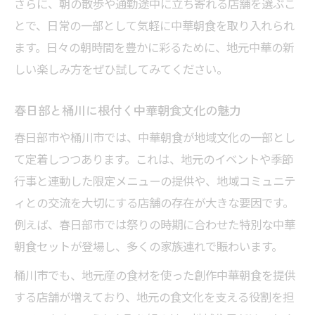
さらに、朝の散歩や通勤途中に立ち寄れる店舗を選ぶこ
とで、日常の一部として気軽に中華朝食を取り入れられ
ます。日々の朝時間を豊かに彩るために、地元中華の新
しい楽しみ方をぜひ試してみてください。
春日部と桶川に根付く中華朝食文化の魅力
春日部市や桶川市では、中華朝食が地域文化の一部とし
て定着しつつあります。これは、地元のイベントや季節
行事と連動した限定メニューの提供や、地域コミュニテ
ィとの交流を大切にする店舗の存在が大きな要因です。
例えば、春日部市では祭りの時期に合わせた特別な中華
朝食セットが登場し、多くの家族連れで賑わいます。
桶川市でも、地元産の食材を使った創作中華朝食を提供
する店舗が増えており、地元の食文化を支える役割を担