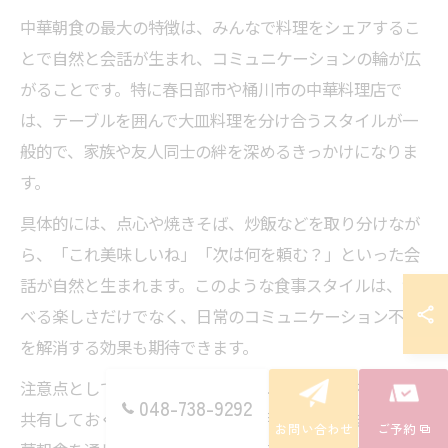
中華朝食の最大の特徴は、みんなで料理をシェアするこ
とで自然と会話が生まれ、コミュニケーションの輪が広
がることです。特に春日部市や桶川市の中華料理店で
は、テーブルを囲んで大皿料理を分け合うスタイルが一
般的で、家族や友人同士の絆を深めるきっかけになりま
す。
具体的には、点心や焼きそば、炒飯などを取り分けなが
ら、「これ美味しいね」「次は何を頼む？」といった会
話が自然と生まれます。このような食事スタイルは、食
べる楽しさだけでなく、日常のコミュニケーション不足
を解消する効果も期待できます。
注意点としては、料理の好みやアレルギーなどを事前に
048-738-9292
共有しておくと、よりスムーズに朝食を楽しめます。中
お問い合わせ
ご予約