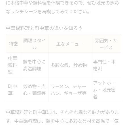
に本格中華や鍋料理を体験できるので、ぜひ地元の多彩
なランチシーンを満喫してみてください。
中華鍋料理と町中華の違いを知ろう
調理スタイ
雰囲気・サ
特徴
主なメニュー
ル
ービス
中華
鍋を中心に
専門性・本
鍋料
多彩な鍋、炒め物
高温調理
格派
理
アットホー
町中
炒め物・点
ラーメン、チャー
ム・地元密
華
心・麺類等
ハン、ギョーザ等
着
中華鍋料理と町中華には、それぞれ異なる魅力がありま
す。中華鍋料理は、鍋を中心に多彩な具材を高温で一気