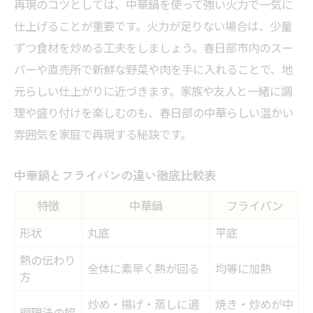
再現のコツとしては、中華鍋を使って強い火力で一気に
仕上げることが重要です。火力が足りない場合は、少量
ずつ食材を炒める工夫をしましょう。春日部市内のスー
パーや直売所で新鮮な野菜や肉を手に入れることで、地
元らしい仕上がりに近づきます。家族や友人と一緒に調
理や盛り付けを楽しむのも、春日部の中華らしい温かい
雰囲気を家庭で再現する秘訣です。
中華鍋とフライパンの違い徹底比較表
特徴
中華鍋
フライパン
形状
丸底
平底
熱の伝わり
全体に素早く熱が回る
均等に加熱
方
炒め・揚げ・蒸しに適
焼き・炒めが中
調理法の幅