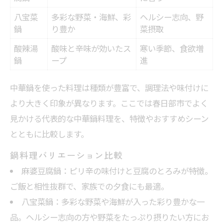
外食から自炊まで中華満喫のコツ
八宝菜
多彩な野菜・海鮮、彩
ヘルシー志向、野
外食派も自炊派も満足できる中華鍋活用術
鍋
り豊か
菜摂取
春日部中華料理シーン別おすすめ早見表
酸辣湯
酸味と辛味が効いたス
寒い季節、食欲増
自宅でプロの中華鍋料理を再現する方法
鍋
ープ
進
春日部の中華ランチを自宅で再現するコツ
中華鍋を使った料理は種類が豊富で、調理法や味付けに
中華鍋料理の食べ比べを楽しむポイント
より大きく印象が異なります。ここでは春日部市でよく
春日部らしさ溢れる中華料理の楽しみ方
見かける代表的な中華鍋料理を、特徴やおすすめシーン
春日部流中華鍋料理の楽しみ方ガイド
とともに比較します。
地元の食材を活かした中華料理アレンジ集
鍋料理バリエーション比較
春日部中華料理の人気メニュー早見表
麻婆豆腐鍋：ピリ辛の味付けと豆腐のとろみが特徴。
家庭で春日部らしい中華を味わう方法
ご飯と相性抜群で、家族での夕食にも最適。
春日部の季節限定中華料理を楽しむコツ
八宝菜鍋：多彩な野菜や海鮮が入った彩り豊かな一
品。ヘルシー志向の方や野菜をたっぷり摂りたい方にお