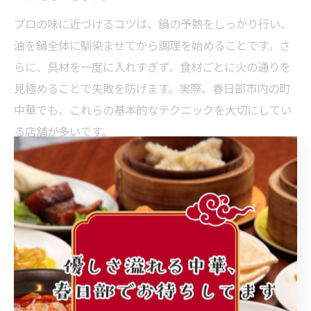
プロの味に近づけるコツは、鍋の予熱をしっかり行い、
油を鍋全体に馴染ませてから調理を始めることです。さ
らに、具材を一度に入れすぎず、食材ごとに火の通りを
見極めることで失敗を防げます。実際、春日部市内の町
中華でも、これらの基本的なテクニックを大切にしてい
る店舗が多いです。
初めて中華鍋を使う場合は、焦げつきやすさに注意し、
火加減を調整しながら調理しましょう。鍋の種類によっ
てはシーズニング（油ならし）が必要な場合もあるの
で、取扱説明書を確認するのも忘れずに。自宅での鍋料
理体験を重ねることで、徐々にプロの味に近づけるはず
です。
春日部で人気の中華ランチを満喫する方法