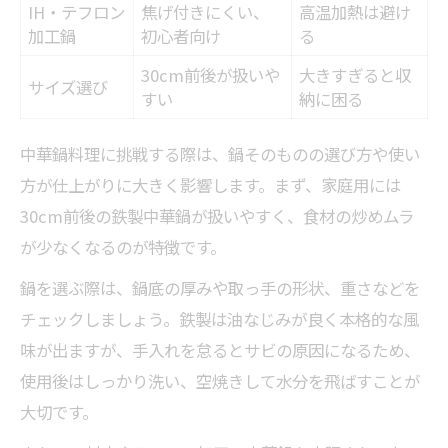
IH・テフロン
焦げ付きにくい、
高温加熱は避け
加工鍋
初心者向け
る
30cm前後が扱いや
大きすぎると収
サイズ選び
すい
納に困る
中華鍋料理に挑戦する際は、鍋そのものの選び方や使い
方が仕上がりに大きく影響します。まず、家庭用には
30cm前後の鉄製中華鍋が扱いやすく、食材の炒めムラ
が少なくなるのが特徴です。
鍋を選ぶ際は、鍋底の厚みや取っ手の形状、重さなどを
チェックしましょう。鉄製は油なじみが良く本格的な風
味が出ますが、手入れを怠るとサビの原因になるため、
使用後はしっかり洗い、空焼きして水分を飛ばすことが
大切です。