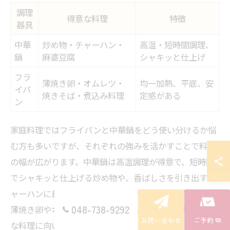
調理
得意な料理
特徴
器具
中華
炒め物・チャーハン・
高温・短時間調理、
鍋
麻婆豆腐
シャキッと仕上げ
フラ
薄焼き卵・オムレツ・
均一加熱、平底、安
イパ
焼きそば・煮込み料理
定感がある
ン
家庭料理ではフライパンと中華鍋をどう使い分けるか悩
む方も多いですが、それぞれの強みを活かすことで料理
の幅が広がります。中華鍋は高温調理が得意で、短時間
でシャキッと仕上げる炒め物や、香ばしさを引き出すチ
ャーハンに最適です。一方、フライパンは底が平らで、
048-738-9292
薄焼き卵やオムレツ、煮込み料理など均一な加熱が必要
お問い合わせ
ご予約
な料理に向いています。