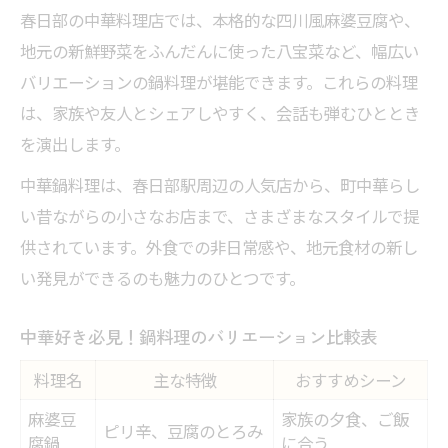
春日部の中華料理店では、本格的な四川風麻婆豆腐や、
家庭で再現したい春日部中華の魅力
地元の新鮮野菜をふんだんに使った八宝菜など、幅広い
家庭で春日部中華を再現する秘訣
バリエーションの鍋料理が堪能できます。これらの料理
中華鍋とフライパンの違い徹底比較表
は、家族や友人とシェアしやすく、会話も弾むひととき
春日部の名物中華料理を自宅で楽しむコツ
を演出します。
中華料理初心者でも失敗しない調理術
中華鍋料理は、春日部駅周辺の人気店から、町中華らし
地元風味を活かす中華鍋レシピアイデア集
い昔ながらの小さなお店まで、さまざまなスタイルで提
中華料理を堪能する鍋選びのポイント
供されています。外食での非日常感や、地元食材の新し
最適な中華鍋を選ぶための基準とは
い発見ができるのも魅力のひとつです。
素材・形状別中華鍋比較早見表
中華好き必見！鍋料理のバリエーション比較表
春日部で買える中華鍋の特徴を知ろう
料理名
フライパンと中華鍋の使い分けポイント
主な特徴
おすすめシーン
中華鍋選びで押さえたいチェックリスト
麻婆豆
家族の夕食、ご飯
ピリ辛、豆腐のとろみ
腐鍋
に合う