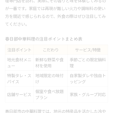
理専門店を訪れ、実際にその香りと味を体験してみるの
が一番です。家庭では再現が難しい火力や調味料の使い
方を間近で感じられるので、外食の際はぜひ注目してみ
てください。
春日部中華料理の注目ポイントまとめ表
注目ポイント
こだわり
サービス/特徴
地元食材メニ
新鮮な野菜や食
季節ごとの限定鍋料
ュー
材を使用
理
特製タレ・ス
地域限定の味付
自家製ダレや独自ト
パイス
け
ッピング
個室や食べ放題
店舗サービス
家族・グループ対応
プラン
春日部市の中華料理では、地元の特産品を活かした冷や