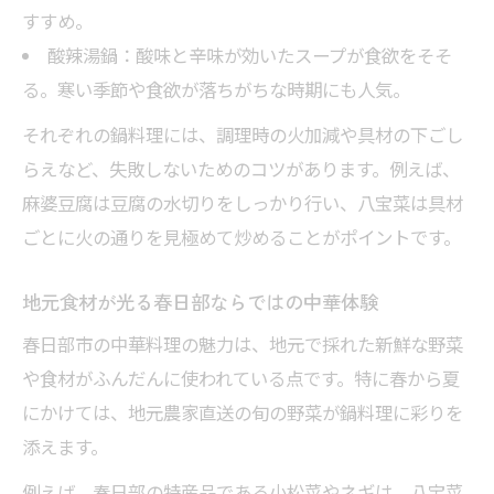
すすめ。
酸辣湯鍋：酸味と辛味が効いたスープが食欲をそそ
る。寒い季節や食欲が落ちがちな時期にも人気。
それぞれの鍋料理には、調理時の火加減や具材の下ごし
らえなど、失敗しないためのコツがあります。例えば、
麻婆豆腐は豆腐の水切りをしっかり行い、八宝菜は具材
ごとに火の通りを見極めて炒めることがポイントです。
地元食材が光る春日部ならではの中華体験
春日部市の中華料理の魅力は、地元で採れた新鮮な野菜
や食材がふんだんに使われている点です。特に春から夏
にかけては、地元農家直送の旬の野菜が鍋料理に彩りを
添えます。
例えば、春日部の特産品である小松菜やネギは、八宝菜