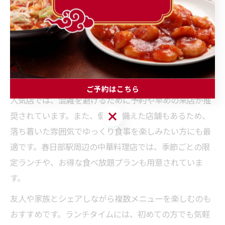
春日部市で中華ランチを楽しみたいなら、駅周辺の中華
料理店や町中華が狙い目です。多くの店舗がランチ限定
のセットメニューや、日替わりの鍋料理を提供してお
り、コストパフォーマンスも抜群です。特に、地元野菜
を使った炒め物や、手作り点心が人気を集めています。
ご予約はこちら
人気店では、混雑を避けるために予約や早めの来店が推
ご予約はこちら
奨されています。また、個室を備えた店舗もあるため、
落ち着いた雰囲気でゆっくり食事を楽しみたい方にも最
適です。春日部駅周辺の中華料理店では、季節ごとの限
定ランチや、お得な食べ放題プランも用意されていま
す。
友人や家族とシェアしながら複数メニューを楽しむのも
おすすめです。ランチタイムには、初めての方でも気軽