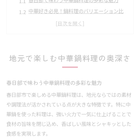
中華好き必見！鍋料理のバリエーション比
較表
地元食材が光る春日部ならではの中華体験
中華鍋料理を選ぶなら知っておきたいポイ
ント
地元で楽しむ中華鍋料理の奥深さ
春日部の中華料理人気スポット徹底調査
春日部における本格中華体験の秘訣
春日部で味わう中華鍋料理の多彩な魅力
本格中華を求めるなら春日部の鍋料理が熱
春日部市で楽しめる中華鍋料理は、地元ならではの素材
い
や調理法が活かされている点が大きな特徴です。特に中
春日部中華料理の注目ポイントまとめ表
華鍋を使った料理は、強い火力で一気に仕上げることで
中華鍋で実現するプロの味への近道
食材の旨味を閉じ込め、香ばしい風味とシャキッとした
春日部で人気の中華ランチを満喫する方法
食感を実現します。
中華鍋料理と町中華の違いを知ろう