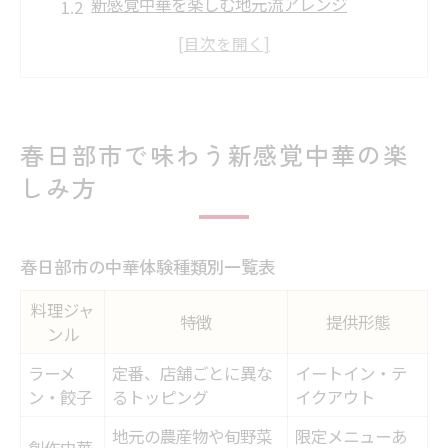
新感覚中華を楽しむ地元流アレンジ
中華好きが注目する春日部の魅力
気分で選ぶ春日部市の中華の楽しみ方
中華料理が家族団らんに最適な理由
地元食材で広がる中華トッピング体験
春日部市で味わう新感覚中華の楽
地元野菜を使った中華トッピング比較表
しみ方
春日部産食材が映える中華の魅力
旬の食材で楽しむ中華の新しい味わい
春日部市の中華体験種類別一覧表
地元食材で作る特製中華の楽しみ方
料理ジャ
トッピング選びで広がる味のバリエーショ
特徴
提供形態
ンル
ン
ラーメ
定番、店舗ごとに異な
イートイン・テ
家族団らんにぴったりな春日部中華の魅力
ン・餃子
るトッピング
イクアウト
家族向け中華メニュー特徴早見表
地元の農産物や旬野菜
限定メニューあ
創作中華