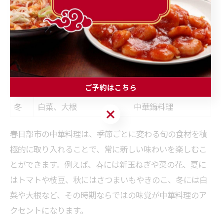
旬の食材で楽しむ中華の新しい味わい
季節
主な旬の食材
おすすめメニュー例
春
新玉ねぎ、菜の花
春野菜炒め
夏
トマト、枝豆、きゅうり
冷やし中華
秋
さつまいも、きのこ
きのこ入り炒飯
ご予約はこちら
冬
白菜、大根
中華鍋料理
ご予約はこちら
春日部市の中華料理は、季節ごとに変わる旬の食材を積
極的に取り入れることで、常に新しい味わいを楽しむこ
とができます。例えば、春には新玉ねぎや菜の花、夏に
はトマトや枝豆、秋にはさつまいもやきのこ、冬には白
菜や大根など、その時期ならではの味覚が中華料理のア
クセントになります。