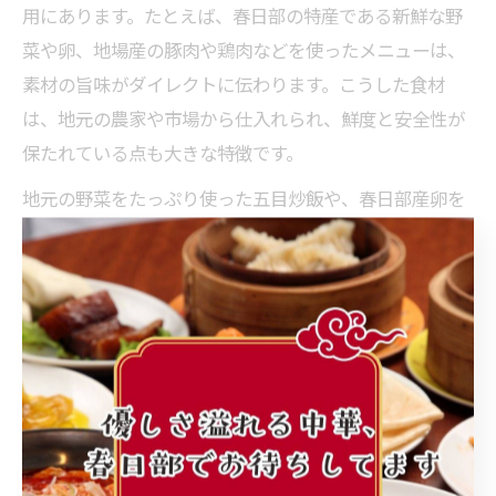
用にあります。たとえば、春日部の特産である新鮮な野
菜や卵、地場産の豚肉や鶏肉などを使ったメニューは、
素材の旨味がダイレクトに伝わります。こうした食材
は、地元の農家や市場から仕入れられ、鮮度と安全性が
保たれている点も大きな特徴です。
地元の野菜をたっぷり使った五目炒飯や、春日部産卵を
使ったふわとろ天津飯などは、素材本来の甘みやコクを
感じられる一品です。特に、旬の野菜は栄養価も高く、
体にもやさしい点が人気の理由となっています。
これらのメニューを選ぶ際には、食材の産地表示や店舗
の仕入れ方法にも注目しましょう。地元食材を活かした
中華は、春日部市ならではの味覚体験を提供してくれま
す。