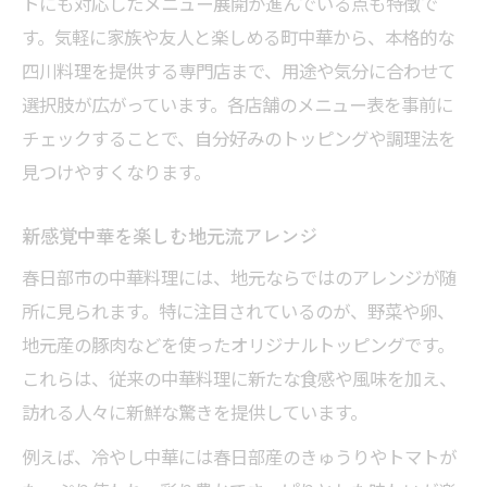
トにも対応したメニュー展開が進んでいる点も特徴で
春日部市流アレンジ中華の楽しみ方
す。気軽に家族や友人と楽しめる町中華から、本格的な
野菜たっぷり中華の魅力を発見
四川料理を提供する専門店まで、用途や気分に合わせて
季節ごとに楽しむ中華トッピング
選択肢が広がっています。各店舗のメニュー表を事前に
自分好みに仕上げる中華トッピングのコツ
チェックすることで、自分好みのトッピングや調理法を
人気トッピング組み合わせ例一覧
見つけやすくなります。
自分だけの中華を作るポイント
新感覚中華を楽しむ地元流アレンジ
トッピング選びのコツと工夫
春日部市の中華料理には、地元ならではのアレンジが随
春日部市で話題の中華トッピング術
所に見られます。特に注目されているのが、野菜や卵、
味のバリエーションを広げる方法
地元産の豚肉などを使ったオリジナルトッピングです。
これらは、従来の中華料理に新たな食感や風味を加え、
訪れる人々に新鮮な驚きを提供しています。
例えば、冷やし中華には春日部産のきゅうりやトマトが