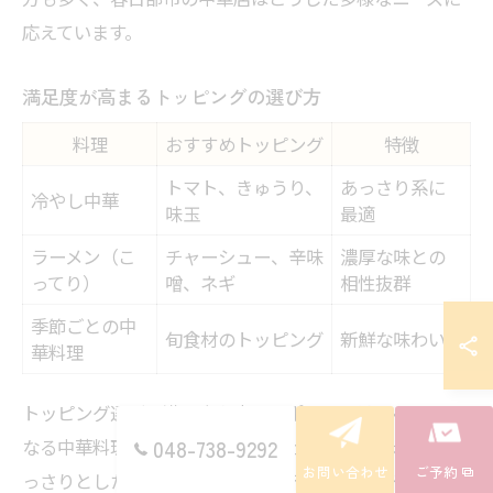
応えています。
満足度が高まるトッピングの選び方
料理
おすすめトッピング
特徴
トマト、きゅうり、
あっさり系に
冷やし中華
味玉
最適
ラーメン（こ
チャーシュー、辛味
濃厚な味との
ってり）
噌、ネギ
相性抜群
季節ごとの中
旬食材のトッピング
新鮮な味わい
華料理
トッピング選びで満足度を高めるポイントは、ベースと
なる中華料理との相性を考えることです。たとえば、あ
048-738-9292
お問い合わせ
ご予約
っさりとした冷やし中華には、地元産のトマトやきゅう