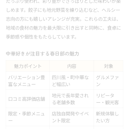
たっぷり使われ、彩り豊かでさっぱりとした味わいが楽
しめます。餃子にも地元野菜を練り込むなど、ヘルシー
志向の方にも嬉しいアレンジが充実。これらの工夫は、
地域の食材の魅力を最大限に引き出すと同時に、食卓に
季節感や個性をもたらしています。
中華好きが注目する春日部の魅力
魅力ポイント
内容
対象
バリエーション豊
四川風・町中華な
グルメファ
富なメニュー
ど幅広い
ン
地元で長年愛され
リピータ
口コミ高評価店舗
る老舗多数
ー・観光客
限定・季節メニュ
店独自開発やイベ
新規体験し
ー
ント限定
たい方