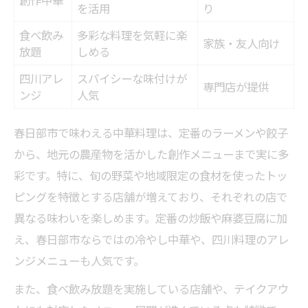
団らんに最適な春日部市の中華料理
を活用
り
春日部中華で叶える家族の笑顔
食べ飲み
多彩な料理を気軽に楽
家族・友人向け
放題
しめる
子どもも喜ぶ中華トッピングの工夫
みんなで楽しむ春日部の中華体験
四川アレ
スパイシーな味付けが
専門店が提供
ンジ
人気
カスタマイズ自在な中華料理が叶える満足感
カスタマイズ可能な中華メニュー一覧
春日部市で味わえる中華料理は、定番のラーメンや餃子
自分好みの中華を作る楽しさ
から、地元の農産物を活かした創作メニューまで実に多
満足度が高まるトッピングの選び方
彩です。特に、旬の野菜や地域限定の食材を使ったトッ
ピングを特徴とする店舗が増えており、それぞれの店で
春日部市で話題のカスタマイズ術
異なる味わいを楽しめます。定番の炒飯や麻婆豆腐に加
アレルギー対応も安心な中華の工夫
え、春日部市ならではの冷やし中華や、四川料理のアレ
旬野菜が彩る春日部市流の中華アレンジ
ンジメニューも人気です。
春日部産旬野菜トッピング早見表
また、食べ飲み放題を実施している店舗や、テイクアウ
旬野菜で変わる中華の味わい方