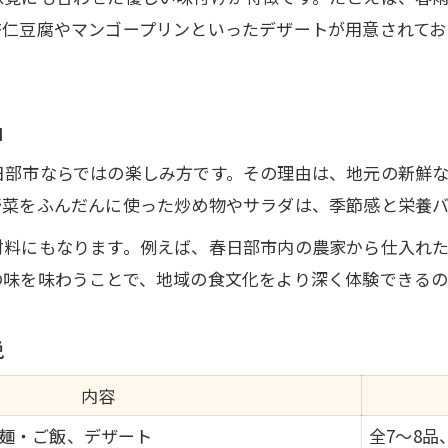
家族や友人で楽しむ春日部の中華体験
杏仁豆腐やマンゴープリンといったデザートが用意されてお
宴会を盛り上げる中華料理の人気メニュー
春日部の中華宴会で満足度を高める工夫
由
中華で叶える春日部の思い出作り術
コスパ重視で選ぶ春日部中華コースの楽しみ方
日部市ならではの楽しみ方です。その理由は、地元の新鮮
野菜をふんだんに使った炒め物やサラダは、季節感と栄養バ
コスパ抜群の中華コース比較早見表
リーズナブルな中華コースの魅力解説
材料にもなります。例えば、春日部市内の農家から仕入れ
ご予約はこちら
ご予約はこちら
の味を味わうことで、地域の食文化をより深く体験できるの
食べ放題中華コースで満足度を上げるコツ
春日部でコスパ重視の中華宴会を実現
説
コスパと満足度を両立する中華選び術
春日部市で満喫する贅沢中華の味とひととき
内容
贅沢中華コース内容と満足度比較表
麺・ご飯、デザート
全7～8