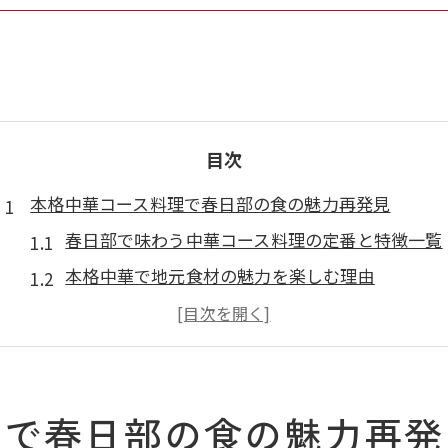
目次
本格中華コース料理で春日部の食の魅力再発見
春日部で味わう中華コース料理の定番と特徴一覧
本格中華で地元食材の魅力を楽しむ理由
中華料理の多彩なコース内容を徹底解説
春日部中華料理の人気スポット最新動向
季節ごとに変わる中華コースの楽しみ方
理で春日部の食の魅力再発
宴会に最適な春日部市中華コースの選び方とは