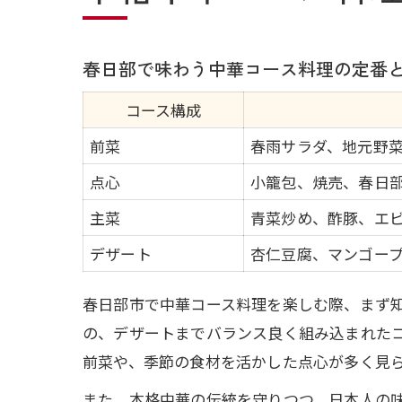
春日部で味わう中華コース料理の定番
コース構成
前菜
春雨サラダ、地元野
点心
小籠包、焼売、春日
主菜
青菜炒め、酢豚、エ
デザート
杏仁豆腐、マンゴー
春日部市で中華コース料理を楽しむ際、まず
の、デザートまでバランス良く組み込まれた
前菜や、季節の食材を活かした点心が多く見
また、本格中華の伝統を守りつつ、日本人の