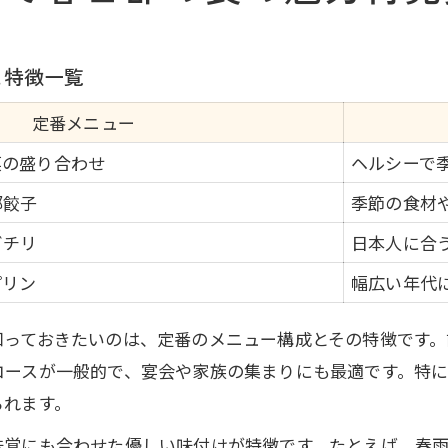
宴会向け中華コースの選択ポイント比較表
春日部で個室利用が叶う中華コースの魅力
と特徴一覧
人数やシーン別おすすめ中華料理コース
食べ放題中華コースで宴会を盛り上げるコツ
定番メニュー
宴会成功のための中華コース選びの秘訣
菜の盛り合わせ
ヘルシーで
春日部の旬を味わう中華コース料理の極意
部餃子
季節の食材
旬の地元野菜が主役の中華コース例一覧
ビチリ
日本人に合
春日部ならではの季節限定中華料理とは
プリン
幅広い年代
旬食材を活かした中華コースの楽しみ方
注目！春日部産食材と中華の絶妙な融合
知っておきたいのは、定番のメニュー構成とその特徴です。
季節ごとに変わる中華コースの魅力発見
コースが一般的で、宴会や家族の集まりにも最適です。特
られます。
中華料理で楽しむ地元春日部の宴会体験
春日部中華宴会プランの比較と特徴一覧
味覚にも合わせた優しい味付けが特徴です。たとえば、春