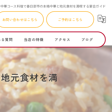
中華コース料理で春日部市の本格中華と地元食材を満喫する宴会ガイド
お問い合わせはこちら
ご予約はこちら
ある質問
当店の特徴
アクセス
ブログ
町中華
コラム
ランチ
と地元食材を満
個人店
子連れ
レバニラ