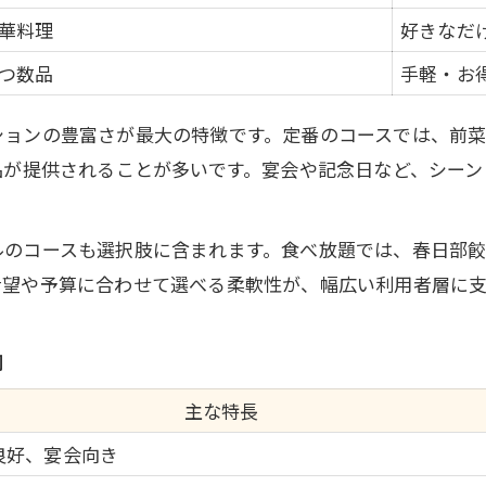
本格中華で過ごす春日部の特別な時間
華料理
好きなだ
高級食材を使った中華コースの楽しみ方
つ数品
手軽・お
春日部で味わう贅沢中華の魅力とは
特別な日に選びたい中華コースの極意
ションの豊富さが最大の特徴です。定番のコースでは、前
品が提供されることが多いです。宴会や記念日など、シー
ルのコースも選択肢に含まれます。食べ放題では、春日部
希望や予算に合わせて選べる柔軟性が、幅広い利用者層に支
向
主な特長
良好、宴会向き